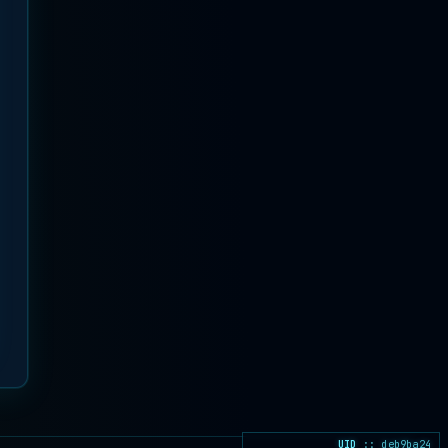
UID
:: deb9ba24