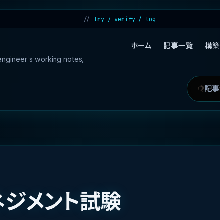
try / verify / log
ホーム
記事一覧
構築
 engineer's working notes,
記
検
事
索
を
対
検
象
索
ネジメント試験