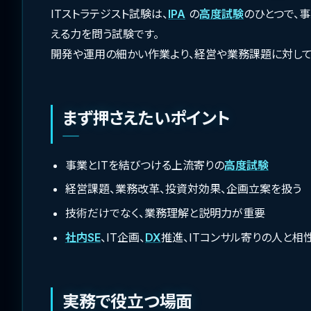
ITストラテジスト試験は、
IPA
の
高度試験
のひとつで、
える力を問う試験です。
開発や運用の細かい作業より、経営や業務課題に対して
まず押さえたいポイント
事業とITを結びつける上流寄りの
高度試験
経営課題、業務改革、投資対効果、企画立案を扱う
技術だけでなく、業務理解と説明力が重要
社内SE
、IT企画、
DX
推進、ITコンサル寄りの人と相
実務で役立つ場面