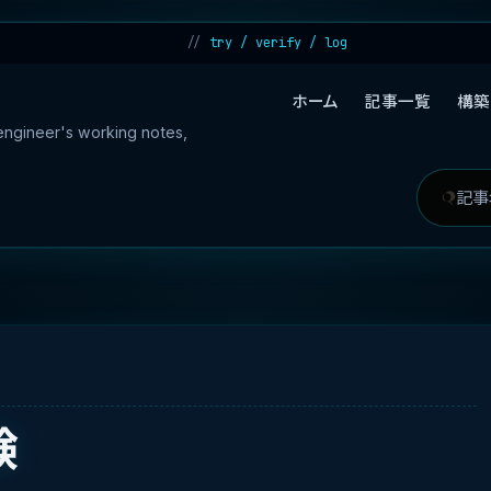
try / verify / log
ホーム
記事一覧
構築
 engineer's working notes,
記
検
事
索
を
対
検
象
索
験