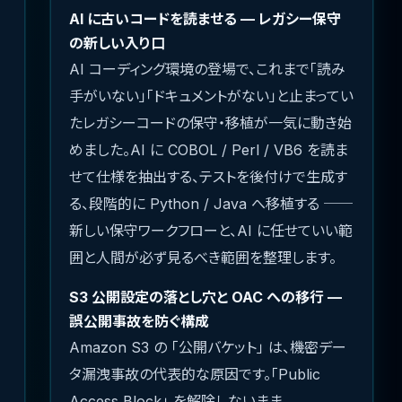
AI に古いコードを読ませる — レガシー保守
の新しい入り口
AI コーディング環境の登場で、これまで「読み
手がいない」「ドキュメントがない」と止まってい
たレガシーコードの保守・移植が一気に動き始
めました。AI に COBOL / Perl / VB6 を読ま
せて仕様を抽出する、テストを後付けで生成す
る、段階的に Python / Java へ移植する ──
新しい保守ワークフローと、AI に任せていい範
囲と人間が必ず見るべき範囲を整理します。
S3 公開設定の落とし穴と OAC への移行 —
誤公開事故を防ぐ構成
Amazon S3 の 「公開バケット」 は、機密デー
タ漏洩事故の代表的な原因です。「Public
Access Block」 を解除しないまま