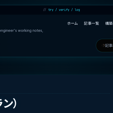
try / verify / log
ホーム
記事一覧
構築
 engineer's working notes,
記
検
事
索
を
対
検
象
索
ン）