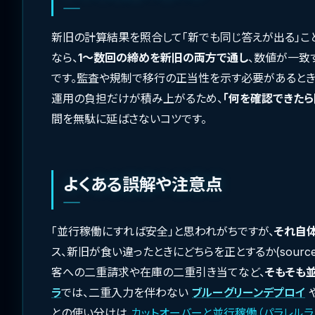
新旧の計算結果を照合して「新でも同じ答えが出る」こ
なら、
1〜数回の締めを新旧の両方で通し
、数値が一致
です。監査や規制で移行の正当性を示す必要があるとき
運用の負担だけが積み上がるため、
「何を確認できた
間を無駄に延ばさないコツです。
よくある誤解や注意点
「並行稼働にすれば安全」と思われがちですが、
それ自
ス、新旧が食い違ったときにどちらを正とするか(source 
客への二重請求や在庫の二重引き当てなど、
そもそも
ラ
では、二重入力を伴わない
ブルーグリーンデプロイ
との使い分けは
カットオーバーと並行稼働（パラレルラ