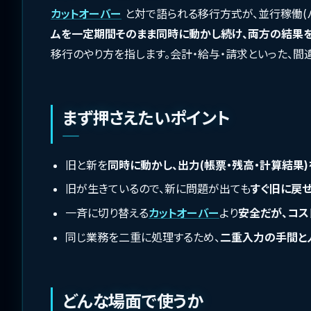
カットオーバー
と対で語られる移行方式が、並行稼働(パ
ムを一定期間そのまま同時に動かし続け、両方の結果
移行のやり方を指します。会計・給与・請求といった、
まず押さえたいポイント
旧と新を
同時に動かし、出力(帳票・残高・計算結果
旧が生きているので、新に問題が出ても
すぐ旧に戻
一斉に切り替える
カットオーバー
より
安全だが、コス
同じ業務を二重に処理するため、
二重入力の手間と
どんな場面で使うか