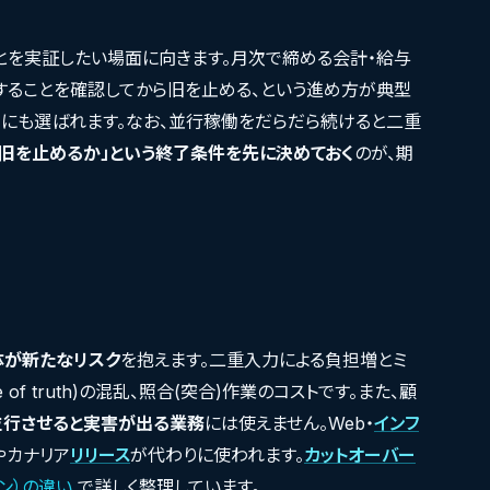
とを実証したい場面に向きます。月次で締める会計・給与
することを確認してから旧を止める、という進め方が典型
にも選ばれます。なお、並行稼働をだらだら続けると二重
ら旧を止めるか」という終了条件を先に決めておく
のが、期
体が新たなリスク
を抱えます。二重入力による負担増とミ
of truth)の混乱、照合(突合)作業のコストです。また、顧
並行させると実害が出る業務
には使えません。Web・
インフ
やカナリア
リリース
が代わりに使われます。
カットオーバー
ン）の違い
で詳しく整理しています。