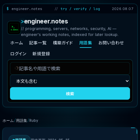
engineer.notes
try / verify / log
2026.08.07
engineer.notes
// programming, servers, networks, security, AI —
engineer's working notes, indexed for later lookup.
ホーム
記事一覧
構築ガイド
用語集
お問い合わせ
ログイン
新規登録
記
検
事
索
を
対
検
象
検索
索
ホーム
用語集
Ruby