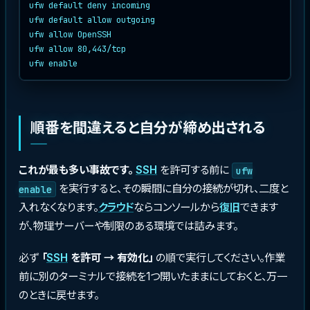
ufw default deny incoming

ufw default allow outgoing

ufw allow OpenSSH

ufw allow 80,443/tcp

順番を間違えると自分が締め出される
これが最も多い事故です。
SSH
を許可する前に
ufw
を実行すると、その瞬間に自分の接続が切れ、二度と
enable
入れなくなります。
クラウド
ならコンソールから
復旧
できます
が、物理サーバーや制限のある環境では詰みます。
必ず
「
SSH
を許可 → 有効化」
の順で実行してください。作業
前に別のターミナルで接続を1つ開いたままにしておくと、万一
のときに戻せます。