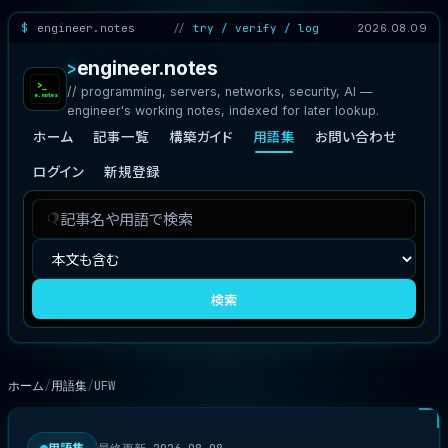
engineer.notes
try / verify / log
2026.08.09
engineer.notes
// programming, servers, networks, security, AI —
engineer's working notes, indexed for later lookup.
ホーム
記事一覧
構築ガイド
用語集
お問い合わせ
ログイン
新規登録
記
検
事
索
を
対
検
象
検索
索
ホーム
用語集
UFW