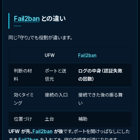
Fail2ban
との違い
同じ「守り」でも役割が違います。
UFW
Fail2ban
判断の材
ポートと送
ログの中身（認証失敗
料
信元
の回数）
効くタイミ
接続の入口
接続できた後の振る舞
ング
い
位置づけ
土台
補助
UFW が先、
Fail2ban
が後
です。ポートを開けっぱなしにした
まま
Fail2ban
を入れても、守りの順序が逆になります。