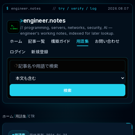
engineer.notes
try / verify / log
2026.08.07
engineer.notes
// programming, servers, networks, security, AI —
engineer's working notes, indexed for later lookup.
ホーム
記事一覧
構築ガイド
用語集
お問い合わせ
ログイン
新規登録
記
検
事
索
を
対
検
象
検索
索
ホーム
用語集
CTR