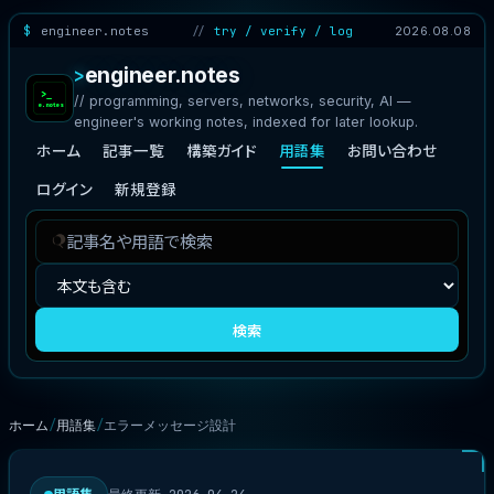
engineer.notes
try / verify / log
2026.08.08
engineer.notes
// programming, servers, networks, security, AI —
engineer's working notes, indexed for later lookup.
ホーム
記事一覧
構築ガイド
用語集
お問い合わせ
ログイン
新規登録
記
検
事
索
を
対
検
象
検索
索
ホーム
用語集
エラーメッセージ設計