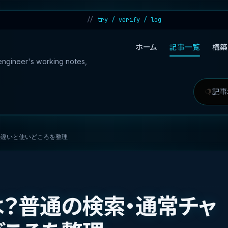
try / verify / log
ホーム
記事一覧
構築
 engineer's working notes,
記
検
事
索
を
対
との違いと使いどころを整理
検
象
索
hとは？普通の検索・通常チャ