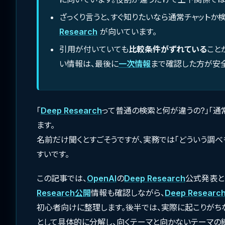
ざっくり言うと、すぐ知りたいなら通常チャット
Research
が向いています。
引用が付いていても
比較条件がずれている
こと
い情報は、最後に
一次情報
まで確認した方が安全
「
Deep Research
って普通の検索と何が違うの?」「通
ます。
名前だけ聞くとすごそうですが、実務では「どういう調
すいです。
この記事では、
OpenAI
の
Deep Research
公式発表とH
Research
公開
情報も確認しながら、
Deep Researc
初心者向けに整理します。後半では、実際に起こりがち
として具体的に分解し、向くテーマと向かないテーマの