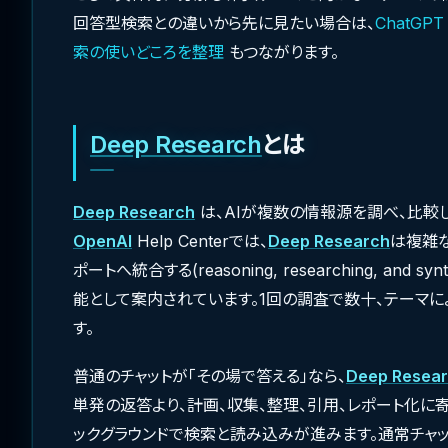
回答型検索との違いから先に見たい場合は、
ChatGP
索の使いどころを整理
もつながります。
Deep Research
とは
Deep Research
は、AIが複数の情報源を調べ、比較
OpenAI
Help Centerでは、
Deep Research
は複雑
ポートへ統合する(reasoning, researching, and synthes
能として案内されています。1回の調査で数十、テーマ
す。
普通のチャットが「その場で答える」なら、
Deep Resea
単発の返答より、計画、収集、整理、引用、レポート化に
ックグラウンドで検索と読み込みが進みます。通常チャ