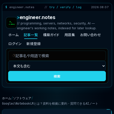
engineer.notes
try / verify / log
2026.08.07
engineer.notes
// programming, servers, networks, security, AI —
engineer's working notes, indexed for later lookup.
ホーム
記事一覧
構築ガイド
用語集
お問い合わせ
ログイン
新規登録
記
検
事
索
を
対
検
象
検索
索
ホーム
ソフトウェア
GoogleのNotebookLMとは？資料を根拠に要約・質問できるAIノート