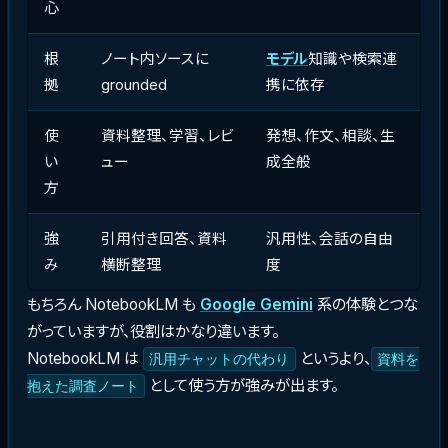
心
根
ノート内ソースに
モデル
知識や検索連
拠
grounded
携に依存
使
資料整理、学習、レビ
発想、作文、相談、生
い
ュー
成全般
方
強
引用付き回答、資料
汎用性、会話の自由
み
横断整理
度
もちろん NotebookLM も
Google Gemini
系の体験とつな
がっていますが、役割はかなり違います。
NotebookLM は
というより、
汎用チャットの代わり
資料を
として使う方が強みが出ます。
抱えた調査ノート