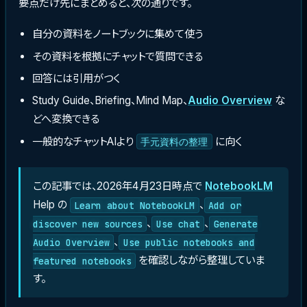
要点だけ先にまとめると、次の通りです。
自分の資料をノートブックに集めて使う
その資料を根拠にチャットで質問できる
回答には引用がつく
Study Guide、Briefing、Mind Map、
Audio Overview
な
どへ変換できる
一般的なチャットAIより
に向く
手元資料の整理
この記事では、2026年4月23日時点で
NotebookLM
Help の
、
Learn about NotebookLM
Add or
、
、
discover new sources
Use chat
Generate
、
Audio Overview
Use public notebooks and
を確認しながら整理していま
featured notebooks
す。