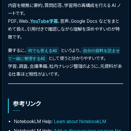
内容を根拠に要約、質問応答、学習用の再構成を行える AI ノ
ートです。
PDF、Web、
YouTube
字幕
、音声、Google Docs などをまと
めて扱え、引用付きで確認しながら理解を深めやすいのが特
徴です。
要するに、
というより、
何でも答えるAI
自分の資料を読ませ
として使うと分かりやすいです。
て一緒に整理するAI
学習、調査、会議準備、社内ナレッジ整理のように、元資料があ
る仕事ほど相性がよいです。
参考リンク
NotebookLM Help:
Learn about NotebookLM
NotebookLM Help:
Add or discover new sources for