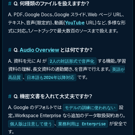
Q. 何種類のファイルを扱えますか？
A. PDF、Google Docs、Google スライド、Web ページ URL、
テキスト、音声(限定的)、動画(
YouTube
URL)など、多様な形
式に対応。1ノートブックで最大数百のソースまで扱えます。
Q.
Audio Overview
とは何ですか？
A. 資料を元に AI が
する機能。学習
2人の対話形式で音声化
資料の理解、長文資料の通勤聞き、を音声で行えます。
英語が
、
です。
高品質
日本語も2024年以降対応
Q. 機密文書を入れて大丈夫ですか？
A. Google のデフォルトでは
設
モデルの訓練に使われない
定。Workspace Enterprise なら追加のデータ取扱契約あり。
、
が安全で
個人版は注意して使う
業務利用は Enterprise
す。