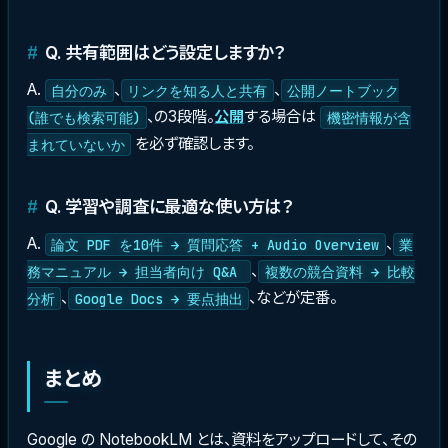
Q. 共有範囲はどう設定しますか？
A.
、
、
自分のみ
リンクを知る人と共有
公開ノートブック
、の3段階。
公開
する場合は
(誰でも検索可能)
機密情報が含
を必ず確認します。
まれていないか
Q. 学習や調査に最適な使い方は？
A.
、
論文 PDF を10件 → 質問応答 + Audio Overview
業
、
務マニュアル → 担当者向け Q&A
複数の競合資料 → 比較
、
、などが定番。
分析
Google Docs → 要点抽出
まとめ
Google の NotebookLM とは、資料をアップロードして、その