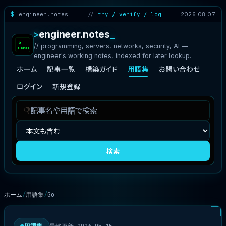
engineer.notes
try / verify / log
2026.08.07
engineer.notes
// programming, servers, networks, security, AI —
engineer's working notes, indexed for later lookup.
ホーム
記事一覧
構築ガイド
用語集
お問い合わせ
ログイン
新規登録
記
検
事
索
を
対
検
象
検索
索
ホーム
用語集
Go