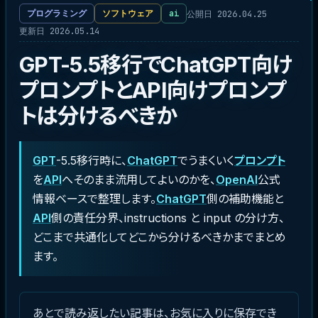
公開日 2026.04.25
プログラミング
ソフトウェア
ai
更新日 2026.05.14
GPT-5.5移行でChatGPT向け
プロンプトとAPI向けプロンプ
トは分けるべきか
GPT
-5.5移行時に、
ChatGPT
でうまくいく
プロンプト
を
API
へそのまま流用してよいのかを、
OpenAI
公式
情報ベースで整理します。
ChatGPT
側の補助機能と
API
側の責任分界、instructions と input の分け方、
どこまで共通化してどこから分けるべきかまでまとめ
ます。
あとで読み返したい記事は、お気に入りに保存でき