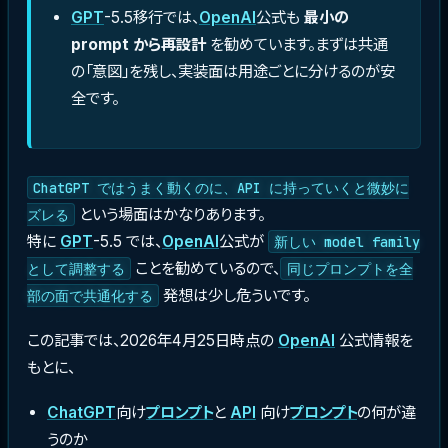
GPT
-5.5移行では、
OpenAI
公式も
最小の
prompt から再設計
を勧めています。まずは共通
の「意図」を残し、実装面は用途ごとに分けるのが安
全です。
ChatGPT ではうまく動くのに、API に持っていくと微妙に
という場面はかなりあります。
ズレる
特に
GPT
-5.5 では、
OpenAI
公式が
新しい model family
ことを勧めているので、
として調整する
同じプロンプトを全
発想は少し危ういです。
部の面で共通化する
この記事では、2026年4月25日時点の
OpenAI
公式情報を
もとに、
ChatGPT
向け
プロンプト
と
API
向け
プロンプト
の何が違
うのか