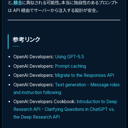
と、
競合
に真似される可能性。本当に独自性のあるプロンプト
は API 経由でサーバーから注入する設計が安全。
参考リンク
OpenAI Developers:
Using GPT-5.5
OpenAI Developers:
Prompt caching
OpenAI Developers:
Migrate to the Responses API
OpenAI Developers:
Text generation - Message roles
and instruction following
OpenAI Developers Cookbook:
Introduction to Deep
Research API - Clarifying Questions in ChatGPT vs.
the Deep Research API