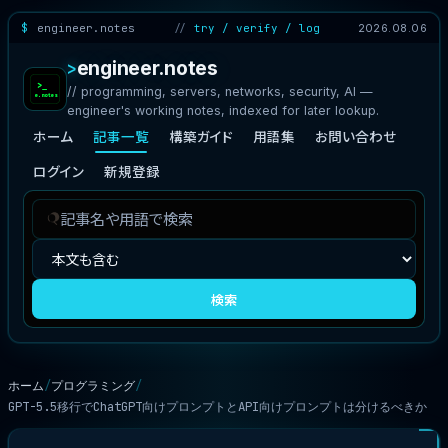
engineer.notes
try / verify / log
2026.08.06
engineer.notes
// programming, servers, networks, security, AI —
engineer's working notes, indexed for later lookup.
ホーム
記事一覧
構築ガイド
用語集
お問い合わせ
ログイン
新規登録
記
検
事
索
を
対
検
象
検索
索
ホーム
プログラミング
GPT-5.5移行でChatGPT向けプロンプトとAPI向けプロンプトは分けるべきか