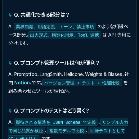
Q. 共通化できる部分は？
A.
のような知識ベ
業界知識、用語定義、トーン、禁止事項
ース部分。
は API 専用に
出力形式、構造化指示、Tool 連携
分けます。
Q. プロンプト管理ツールは何が便利？
A. Promptfoo、LangSmith、Helicone、Weights & Biases、社
内
Notion
、です。
を
バージョン管理 + テスト + 性能比較
組み合わせたツールが現代的。
Q. プロンプトのテストはどう書く？
A.
、
期待される構造を JSON Schema で定義
サンプル入力
、
、
で同じ品質か検証
複数モデルで比較
回帰テストとして
、です。
CI に組み込む