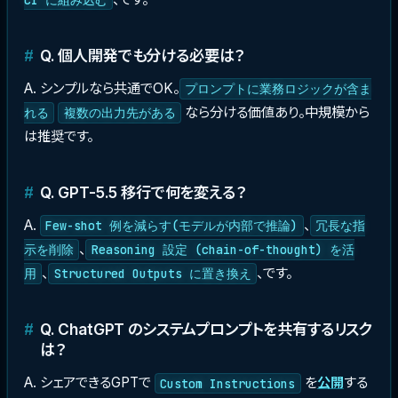
Q. 個人開発でも分ける必要は？
A. シンプルなら共通でOK。
プロンプトに業務ロジックが含ま
なら分ける価値あり。中規模から
れる
複数の出力先がある
は推奨です。
Q. GPT-5.5 移行で何を変える？
A.
、
Few-shot 例を減らす(モデルが内部で推論)
冗長な指
、
示を削除
Reasoning 設定 (chain-of-thought) を活
、
、です。
用
Structured Outputs に置き換え
Q. ChatGPT のシステムプロンプトを共有するリスク
は？
A. シェアできるGPTで
を
公開
する
Custom Instructions