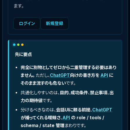
ます。
ログイン
新規登録
先に要点
完全に別物としてゼロから二重管理する必要はあり
ません。
ただし、
ChatGPT
向けの書き方を
API
に
そのまま流すのも危ない
です。
共通化しやすいのは、
目的
、
成功条件
、
禁止事項
、
出
力の期待値
です。
分けるべきなのは、
会話UIに頼る前提
、
ChatGPT
が補ってくれる曖昧さ
、
API
の role / tools /
schema / state 管理
まわりです。