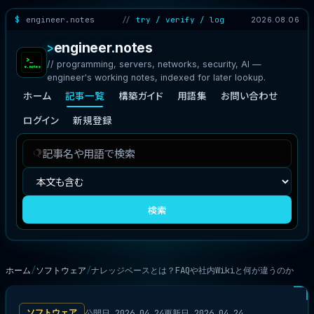
engineer.notes
try / verify / log
2026.08.06
engineer.notes
// programming, servers, networks, security, AI —
engineer's working notes, indexed for later lookup.
ホーム
記事一覧
構築ガイド
用語集
お問い合わせ
ログイン
新規登録
記
検
事
索
を
対
検
象
検索
索
ホーム
ソフトウェア
ナレッジベースとは？FAQや社内Wikiと何が違うのか
公開日 2026.04.24
更新日 2026.04.24
ソフトウェア