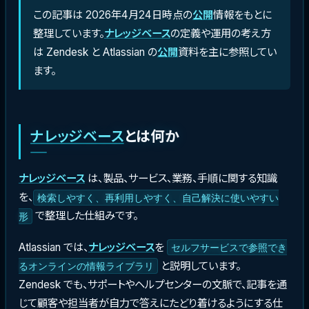
この記事は 2026年4月24日時点の
公開
情報をもとに
整理しています。
ナレッジベース
の定義や運用の考え方
は Zendesk と Atlassian の
公開
資料を主に参照してい
ます。
ナレッジベース
とは何か
ナレッジベース
は、製品、サービス、業務、手順に関する知識
を、
検索しやすく、再利用しやすく、自己解決に使いやすい
で整理した仕組みです。
形
Atlassian では、
ナレッジベース
を
セルフサービスで参照でき
と説明しています。
るオンラインの情報ライブラリ
Zendesk でも、サポートやヘルプセンターの文脈で、記事を通
じて顧客や担当者が自力で答えにたどり着けるようにする仕