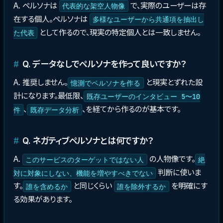
A. ペルソナは
で、実際のユーザーは存
代表的な架空人物像
在する個人。ペルソナは
多様なユーザーから共通項を抽出し
として作るので、現実の特定個人とは一致しません。
た代表
Q. データなしでペルソナを作って良いですか？
A. 推奨しません。
と現実とずれた設
憶測でペルソナを作る
計になります。最低限、
既存ユーザーのインタビュー 5〜10
、
、を経てから作るのが基本です。
件
既存データ分析
Q. ネガティブペルソナとは何ですか？
A.
の人物像です。
このサービスのターゲットではない人
絶
判断に使いま
対に対象にしない、機能を増やすべきでない
す。
と同じくらい
を明確にす
誰を含めるか
誰を除外するか
る効果があります。