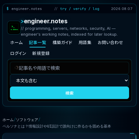
engineer.notes
try / verify / log
2026.08.07
engineer.notes
// programming, servers, networks, security, AI —
engineer's working notes, indexed for later lookup.
ホーム
記事一覧
構築ガイド
用語集
お問い合わせ
ログイン
新規登録
記
検
事
索
を
対
検
象
検索
索
ホーム
ソフトウェア
ペルソナとは？情報設計やUI設計で誰向けに作るかを固める基本