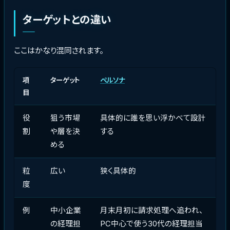
ターゲットとの違い
ここはかなり混同されます。
項
ターゲット
ペルソナ
目
役
狙う市場
具体的に誰を思い浮かべて設計
割
や層を決
する
める
粒
広い
狭く具体的
度
例
中小企業
月末月初に請求処理へ追われ、
の経理担
PC中心で使う30代の経理担当