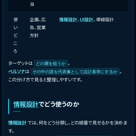
当
使
企画、広
情報設計
、
UI設計
、導線設計
い
告、営業
ど
方針
こ
ろ
ターゲットは
。
どの層を狙うか
ペルソナ
は
。
その中の誰を代表像として設計基準にするか
この分け方で見ると整理しやすいです。
情報設計
でどう使うのか
情報設計
では、何をどう分類し、どの順番で見せるかを決めま
す。