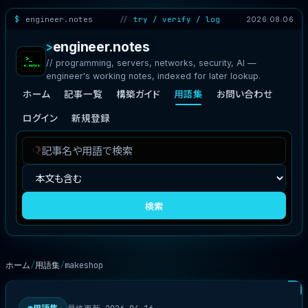
engineer.notes
try / verify / log
2026.08.06
engineer.notes
// programming, servers, networks, security, AI —
engineer's working notes, indexed for later lookup.
ホーム
記事一覧
構築ガイド
用語集
お問い合わせ
ログイン
新規登録
記
検
事
索
を
対
検
象
検索
索
ホーム
用語集
makeshop