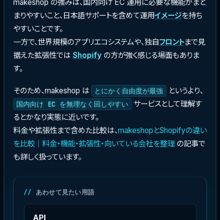
makeshop の強みは、国内向け EC 運用に必要な機能がまと
まりやすいこと、日本語サポートを含めて運用
イメージ
を持ち
やすいことです。
一方で、世界規模のアプリエコシステムや、独自
フロント
まで見
据えた拡張性では
Shopify
の方が強く感じる場面もありま
す。
そのため、makeshop は
というより、
とにかく自由度が最強
サービスとして理解す
国内向け EC を無理なく回しやすい
るとかなり実態に近いです。
料金や拡張性まで含めた比較は、
makeshopとShopifyの違い
を比較｜料金・機能・拡張性・向いている会社を整理
の記事で
も詳しく扱っています。
あわせて見たい用語
API