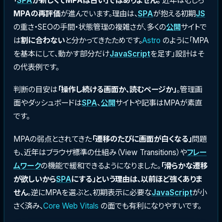
「
SPA
が新しくてMPAは古い」ではありません。
近年はむしろ
MPAの再評価
が進んでいます。理由は、
SPA
が抱える初期
JS
の重さ・SEOの手間・状態管理の複雑さが、多くの
公開
サイトで
は
割に合わない
と分かってきたためです。
Astro
のように「MPA
を基本にして、動かす部分だけ
JavaScript
を足す」設計はそ
の代表例です。
判断の目安は
「操作し続ける画面か、読むページか」
。管理画
面やダッシュボードは
SPA
、
公開
サイトや記事はMPAが素直
です。
MPAの弱点とされてきた
「遷移のたびに画面が白くなる」
問題
も、近年はブラウザ標準の仕組み（View Transitions）や
フレー
ムワーク
の機能で緩和できるようになりました。
「滑らかな遷移
が欲しいから
SPA
にする」という理由は、以前ほど強くありま
せん
。逆にMPAを選ぶと、初期表示に必要な
JavaScript
が小
さく済み、
Core Web Vitals
の面でも有利になりやすいです。