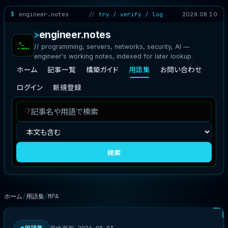
engineer.notes
try / verify / log
2026.08.10
engineer.notes
// programming, servers, networks, security, AI —
engineer's working notes, indexed for later lookup.
ホーム
記事一覧
構築ガイド
用語集
お問い合わせ
ログイン
新規登録
記
検
事
索
を
対
検
象
検索
索
ホーム
用語集
MPA