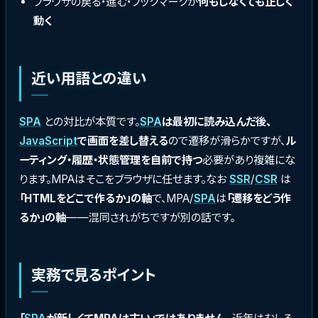
ブラウザの戻る・進む・ブックマークが
何もしなくても正しく
動く
近い用語との違い
SPA
との対比が本質です。
SPA
は最初に読み込んだ後、
JavaScript
で画面を差し替える
ので遷移が滑らかですが、
ル
ーティング・履歴・状態管理を自前で持つ
必要があり複雑にな
ります。MPAはそこをブラウザに任せます。なお
SSR
/
CSR
は
「HTMLをどこで作るか」の軸
で、MPA/
SPA
は
「遷移をどう作
るか」の軸
——混同されがちですが別の話です。
実務で見るポイント