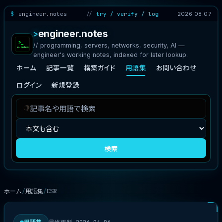
engineer.notes
try / verify / log
2026.08.07
engineer.notes
// programming, servers, networks, security, AI —
engineer's working notes, indexed for later lookup.
ホーム
記事一覧
構築ガイド
用語集
お問い合わせ
ログイン
新規登録
記
検
事
索
を
対
検
象
検索
索
ホーム
用語集
CSR