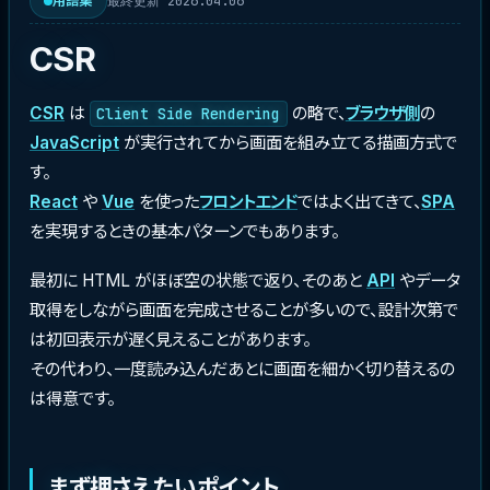
最終更新 2026.04.06
用語集
CSR
CSR
は
の略で、
ブラウザ側
の
Client Side Rendering
JavaScript
が実行されてから画面を組み立てる描画方式で
す。
React
や
Vue
を使った
フロントエンド
ではよく出てきて、
SPA
を実現するときの基本パターンでもあります。
最初に HTML がほぼ空の状態で返り、そのあと
API
やデータ
取得をしながら画面を完成させることが多いので、設計次第で
は初回表示が遅く見えることがあります。
その代わり、一度読み込んだあとに画面を細かく切り替えるの
は得意です。
まず押さえたいポイント