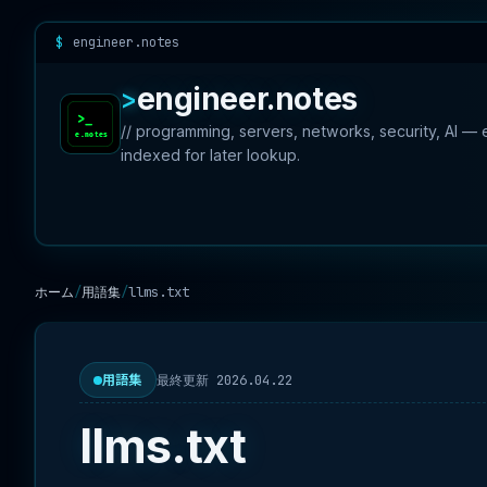
engineer.notes
engineer.notes
// programming, servers, networks, security, AI —
indexed for later lookup.
ホーム
用語集
llms.txt
最終更新 2026.04.22
用語集
llms.txt