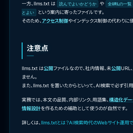
一方、llms.txt は
や
読んでよいかどうか
全URLの一覧
という案内に寄ったファイルです。
とよい
そのため、
アクセス制御
やインデックス制御の代わりに使
注意点
llms.txt は
公開
ファイルなので、社内情報、未
公開
URL
ません。
また、llms.txt を置いたからといって、AI検索で必
実務では、本文の品質、内部リンク、用語集、
構造化デー
情報設計
を作るための補助として使うのが自然です。
詳しくは、
llms.txtとは？AI検索時代のWebサイト