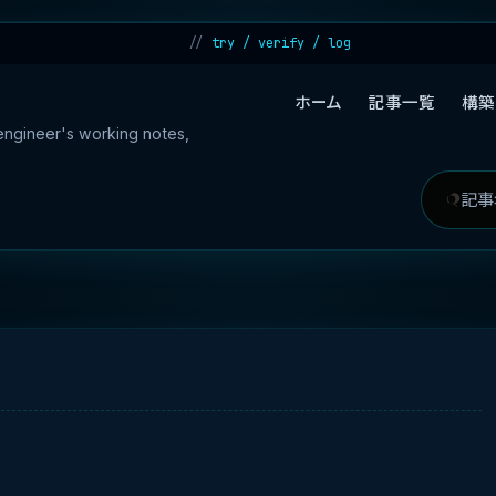
try / verify / log
ホーム
記事一覧
構築
 engineer's working notes,
記
検
事
索
を
対
検
象
索