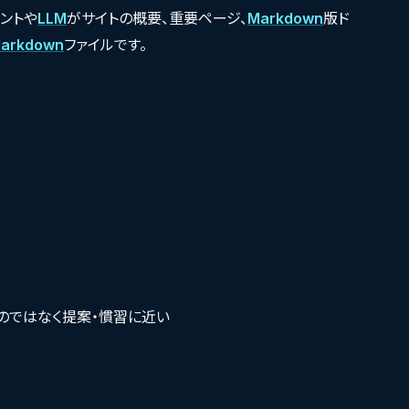
タントや
LLM
がサイトの概要、重要ページ、
Markdown
版ド
arkdown
ファイルです。
ものではなく提案・慣習に近い