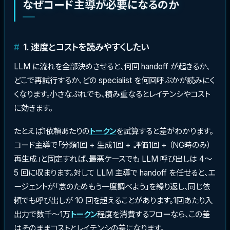
なぜコード主導が必要になるのか
1. 速度とコストを読みやすくしたい
LLM に流れを全部決めさせると、何回 handoff が起きるか、
どこで再試行するか、どの specialist を何回呼ぶかが読みにく
くなります。小さなぶれでも、積み重なるとレイテンシやコスト
に効きます。
たとえば1依頼あたりの
トークン
を試算すると差がわかります。
コード主導で「分類1回 + 生成1回 + 評価1回 + （NG時のみ）
再生成」と固定すれば、最悪ケースでも LLM 呼び出しは 4〜
5 回に収まります。対して LLM 主導で handoff を任せると、エ
ージェントが「念のためもう一度調べよう」を繰り返し、同じ依
頼でも呼び出しが 10 回を超えることがあります。1回あたり入
出力で数千〜1万
トークン
程度を消費するフローなら、この差
はそのままコストとレイテンシの差になります。