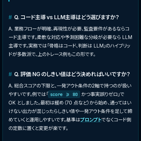
Q. コード主導 vs LLM主導はどう選びますか？
A. 業務フローが明確、再現性が必要、監査要件があるならコ
ード主導です。柔軟な対応や予測困難な分岐が必要なら LLM
主導です。実務では「骨格はコード、判断は LLM」のハイブリッ
ドが多数派で、上のトレース例もこの形です。
Q. 評価 NG のしきい値はどう決めればいいですか？
A. 総合スコアの下限と、一発アウト条件の2軸で持つのが扱い
やすいです。例では「
かつ事実誤りゼロ」で
score >= 80
OK としました。最初は緩め（70 点など）から始め、通ってはい
けない出力が混じったらしきい値や一発アウト条件を足して締
めていくと運用しやすいです。基準は
プロンプト
でなくコード側
の定数に置くと変更が楽です。