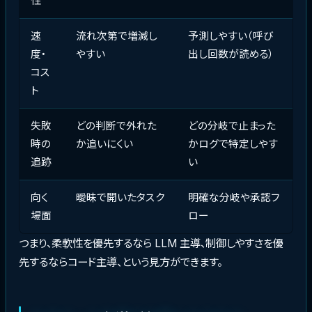
性
速
流れ次第で増減し
予測しやすい（呼び
度・
やすい
出し回数が読める）
コス
ト
失敗
どの判断で外れた
どの分岐で止まった
時の
か追いにくい
かログで特定しやす
追跡
い
向く
曖昧で開いたタスク
明確な分岐や承認フ
場面
ロー
つまり、柔軟性を優先するなら LLM 主導、制御しやすさを優
先するならコード主導、という見方ができます。