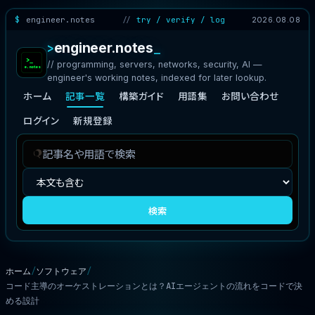
engineer.notes
try / verify / log
2026.08.08
engineer.notes
// programming, servers, networks, security, AI —
engineer's working notes, indexed for later lookup.
ホーム
記事一覧
構築ガイド
用語集
お問い合わせ
ログイン
新規登録
記
検
事
索
を
対
検
象
検索
索
ホーム
ソフトウェア
コード主導のオーケストレーションとは？AIエージェントの流れをコードで決
める設計