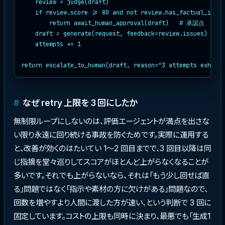
    review = judge(draft)

    if review.score >= 80 and not review.has_factual_issue
        return await_human_approval(draft)   # 承認点

    draft = generate(request, feedback=review.issues)

    attempts += 1

return escalate_to_human(draft, reason="3 attempts exhaust
なぜ retry 上限を 3 回にしたか
無制限ループにしないのは、評価エージェントが満点を出さな
い限り永遠に回り続ける事故を防ぐためです。実際に運用する
と、改善が効くのはたいてい 1〜2 回目までで、3 回目以降は同
じ指摘を堂々巡りしてスコアがほとんど上がらなくなることが
多いです。それでも上がらないなら、それは「もう少し回せば直
る」問題ではなく「指示や素材の方に欠けがある」問題なので、
回数を増やすより人間に渡した方が速い、という判断で 3 回に
固定しています。コストの上限も同時に決まり、最悪でも「生成1