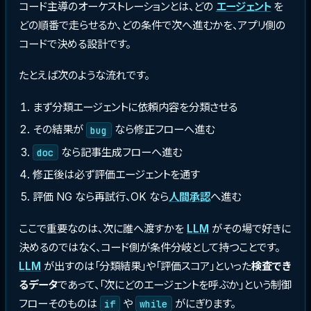
コード主導のオーケストレーションとは、どの
エージェント
を
どの順番で走らせるか、どの条件で次へ進むかを、アプリ側の
コードで決める設計です。
たとえば次のような流れです。
まず分類エージェントに依頼内容を分類させる
その結果が
なら修正フローへ進む
bug
なら記事生成フローへ進む
doc
修正後は必ず評価エージェントを通す
評価 NG なら再試行、OK なら
人間承認
へ進む
ここで重要なのは、次に誰へ渡すかを
LLM
がその場で好きに
決めるのではなく、コード側が条件分岐として持つことです。
LLM
が出すのは「分類結果」や「評価スコア」といった
検査でき
るデータ
であって、「次にどのエージェントを呼ぶか」という制御
フローそのものは
や
がにぎります。
if
while