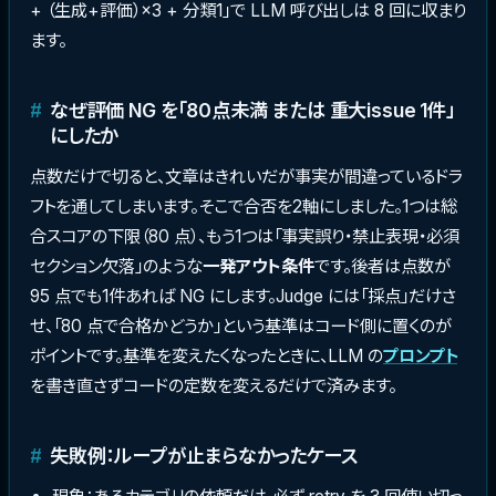
+ （生成+評価）×3 + 分類1」で LLM 呼び出しは 8 回に収まり
ます。
なぜ評価 NG を「80点未満 または 重大issue 1件」
にしたか
点数だけで切ると、文章はきれいだが事実が間違っているドラ
フトを通してしまいます。そこで合否を2軸にしました。1つは総
合スコアの下限（80 点）、もう1つは「事実誤り・禁止表現・必須
セクション欠落」のような
一発アウト条件
です。後者は点数が
95 点でも1件あれば NG にします。Judge には「採点」だけさ
せ、「80 点で合格かどうか」という基準はコード側に置くのが
ポイントです。基準を変えたくなったときに、LLM の
プロンプト
を書き直さずコードの定数を変えるだけで済みます。
失敗例：ループが止まらなかったケース