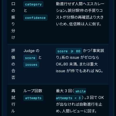
口
動進行せず人間へエスカレー
category
の
と
ション。誤分類1件の手戻りコ
振
ストが分類の再確認より大き
confidence
り
いため、低信頼は人に倒す。
分
け
評
Judge の
かつ「事実誤
score >= 80
価
と
り」系の issue がゼロなら
score
の
OK。80 未満、または重大
issues
合
issue が1件でもあれば NG。
否
再
ループ回数
最大 3 回（
while
試
）。3 回で OK
attempts
attempts < 3
行
が出なければ自動進行を止
ル
め、人間レビューに回す。