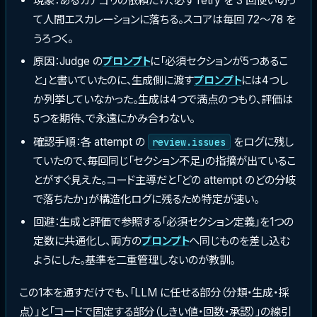
現象：あるカテゴリの依頼だけ、必ず retry を 3 回使い切っ
て人間エスカレーションに落ちる。スコアは毎回 72〜78 を
うろつく。
原因：Judge の
プロンプト
に「必須セクションが5つあるこ
と」と書いていたのに、生成側に渡す
プロンプト
には4つし
か列挙していなかった。生成は4つで満点のつもり、評価は
5つを期待、で永遠にかみ合わない。
確認手順：各 attempt の
をログに残し
review.issues
ていたので、毎回同じ「セクション不足」の指摘が出ているこ
とがすぐ見えた。コード主導だと「どの attempt のどの分岐
で落ちたか」が構造化ログに残るため特定が速い。
回避：生成と評価で参照する「必須セクション定義」を1つの
定数に共通化し、両方の
プロンプト
へ同じものを差し込む
ようにした。基準を二重管理しないのが教訓。
この1本を通すだけでも、「LLM に任せる部分（分類・生成・採
点）」と「コードで固定する部分（しきい値・回数・承認）」の線引