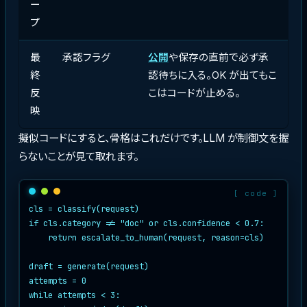
ー
プ
最
承認フラグ
公開
や保存の直前で必ず承
終
認待ちに入る。OK が出てもこ
反
こはコードが止める。
映
擬似コードにすると、骨格はこれだけです。LLM が制御文を握
らないことが見て取れます。
cls = classify(request)

if cls.category != "doc" or cls.confidence < 0.7:

    return escalate_to_human(request, reason=cls)

draft = generate(request)

attempts = 0

while attempts < 3:
