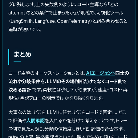
グに残します。上の失敗例のように、コード主導なら「どの
attempt のどの条件で止まったか」が明確で、可視化ツール
（LangSmith、Langfuse、OpenTelemetry）と組み合わせると
追跡が速いです。
まとめ
コード主導のオーケストレーションとは、
AIエージェント
同士の
流れや分岐条件を、LLMのその場判断だけでなくコード側で
決める設計
です。柔軟性は少し下がりますが、速度・コスト・再
現性・承認フローの明示ではかなり強くなります。
大事なのは、どこを LLM に任せ、どこをコードで固定し、どこ
で評価や
人間承認
を入れるかを分けて考えることです。トレー
ス例で見たように、分類の信頼度しきい値、評価の合否基準、
retry の上限、最終承認点といった「踏んで決めた値」をコード