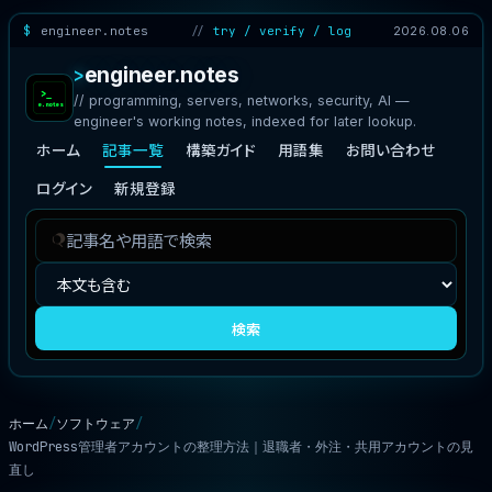
engineer.notes
try / verify / log
2026.08.06
engineer.notes
// programming, servers, networks, security, AI —
engineer's working notes, indexed for later lookup.
ホーム
記事一覧
構築ガイド
用語集
お問い合わせ
ログイン
新規登録
記
検
事
索
を
対
検
象
検索
索
ホーム
ソフトウェア
WordPress管理者アカウントの整理方法｜退職者・外注・共用アカウントの見
直し