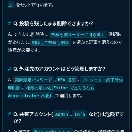
、をセットで行います。
止
Q. 投稿を残したまま削除できますか？
A. できます。削除時に
選択肢
投稿を別ユーザーに引き継ぐ
があります。
を選ぶと記事も消えるので
削除して投稿も削除
注意が必要です。
Q. 外注先のアカウントはどう管理しますか？
A.
、
、
期間限定パスワード
MFA 必須
プロジェクト終了時の
、
即削除
権限の最小化(Editor で足りるなら
、で運用します。
Administrator 不要)
Q. 共有アカウント(
、
など)は危険です
admin
info
か？
A. 危険です。
の追跡不可、退職時の漏洩
誰がいつ何をしたか