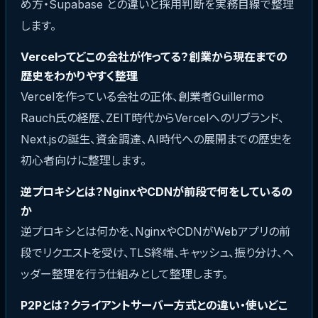
め方・Supabase との違いと採用判断を実務目線で整理
します。
Vercelってどこの会社が作ってる？創業から現在までの
歴史をわかりやすく整理
Vercelを作っている会社の正体、創業者Guillermo
Rauch氏の経歴、ZEIT時代からVercelへのリブランド、
Next.jsの誕生、資金調達、AI時代への展開までの歴史を
初心者向けに整理します。
逆プロキシとは？NginxやCDNが前段で何をしているの
か
逆プロキシとは何かを、NginxやCDNがWebアプリの前
段でリクエストを受け、TLS終端、キャッシュ、振り分け、ヘ
ッダー整理を行う仕組みとして整理します。
P2Pとは？クライアントサーバー方式との違い・使いどこ