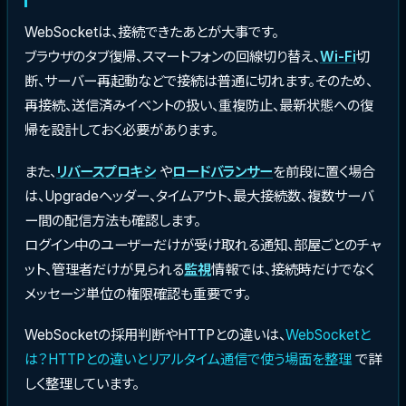
WebSocketは、接続できたあとが大事です。
ブラウザのタブ復帰、スマートフォンの回線切り替え、
Wi-Fi
切
断、サーバー再起動などで接続は普通に切れます。そのため、
再接続、送信済みイベントの扱い、重複防止、最新状態への復
帰を設計しておく必要があります。
また、
リバースプロキシ
や
ロードバランサー
を前段に置く場合
は、Upgradeヘッダー、タイムアウト、最大接続数、複数サーバ
ー間の配信方法も確認します。
ログイン中のユーザーだけが受け取れる通知、部屋ごとのチャ
ット、管理者だけが見られる
監視
情報では、接続時だけでなく
メッセージ単位の権限確認も重要です。
WebSocketの採用判断やHTTPとの違いは、
WebSocketと
は？HTTPとの違いとリアルタイム通信で使う場面を整理
で詳
しく整理しています。