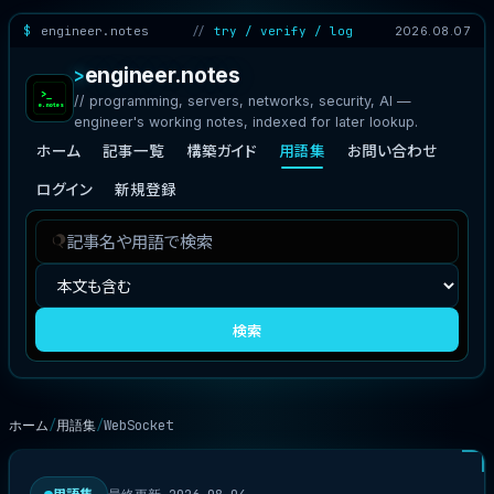
engineer.notes
try / verify / log
2026.08.07
engineer.notes
// programming, servers, networks, security, AI —
engineer's working notes, indexed for later lookup.
ホーム
記事一覧
構築ガイド
用語集
お問い合わせ
ログイン
新規登録
記
検
事
索
を
対
検
象
検索
索
ホーム
用語集
WebSocket