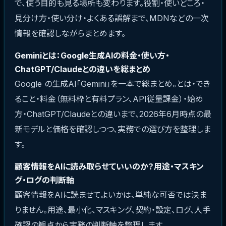
で、使う目的も見る場所も変わります。役割・使いどころ・
見分け方・使い分け・よくある誤解まで、MDNなどの一次
情報を確認しながらまとめます。
Geminiとは：Google生成AIの料金・使い方・
ChatGPT/Claudeとの違いを総まとめ
Google の生成AI「Gemini」を一本で総まとめ。とは・でき
ること・料金（無料枠と有料プラン、API従量課金）・始め
方・ChatGPT/Claudeとの違いまで、2026年6月時点の最
新モデルと価格を確認しつつ、実務での選び方を整理しま
す。
顧客情報をAIに読み取らせていいのか？用途・マスキン
グ・ログの判断軸
顧客情報をAIに読ませてよいかは、単純な可否では決ま
りません。用途、最小化、マスキング、契約・設定、ログ、人手
確認の観点から実務の判断軸を整理します。