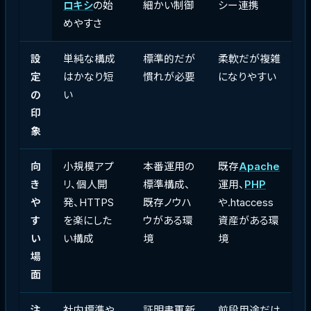
ロキシ
の始
細かい制御
シー連携
めやすさ
設
単純な構成
標準的だが
柔軟だが複雑
定
はかなり短
慣れが必要
になりやすい
の
い
印
象
向
小規模アプ
本番運用の
既存
Apache
き
リ、個人開
標準構成、
運用、
PHP
や
発、HTTPS
既存ノウハ
や.htaccess
す
を楽にした
ウがある環
資産がある環
い
い構成
境
境
場
面
注
社内標準や
証明書更新
前段用途だけ