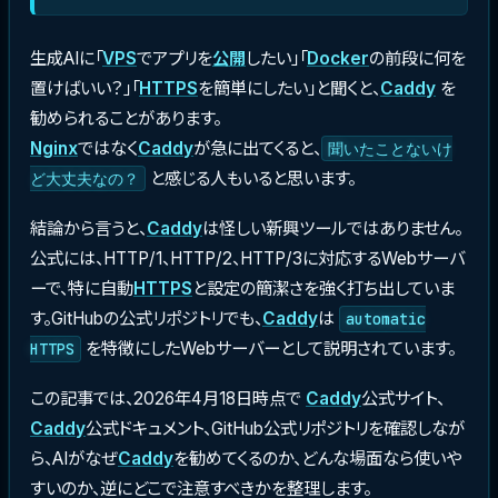
生成AIに「
VPS
でアプリを
公開
したい」「
Docker
の前段に何を
置けばいい？」「
HTTPS
を簡単にしたい」と聞くと、
Caddy
を
勧められることがあります。
Nginx
ではなく
Caddy
が急に出てくると、
聞いたことないけ
と感じる人もいると思います。
ど大丈夫なの？
結論から言うと、
Caddy
は怪しい新興ツールではありません。
公式には、HTTP/1、HTTP/2、HTTP/3に対応するWebサーバ
ーで、特に自動
HTTPS
と設定の簡潔さを強く打ち出していま
す。GitHubの公式リポジトリでも、
Caddy
は
automatic
を特徴にしたWebサーバーとして説明されています。
HTTPS
この記事では、2026年4月18日時点で
Caddy
公式サイト、
Caddy
公式ドキュメント、GitHub公式リポジトリを確認しなが
ら、AIがなぜ
Caddy
を勧めてくるのか、どんな場面なら使いや
すいのか、逆にどこで注意すべきかを整理します。