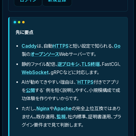
先に要点
Caddy
は、自動
HTTPS
と短い設定で知られる、
Go
製の
オープンソース
Webサーバーです。
静的ファイル配信、
逆プロキシ
、
TLS終端
、FastCGI、
WebSocket
、gRPCなどに対応します。
AIが勧めてきやすい理由は、`
HTTPS
付きでアプリ
を
公開
する` 例を短く説明しやすく、小規模構成で成
功体験を作りやすいからです。
ただし、
Nginx
や
Apache
の完全上位互換ではあり
ません。既存運用、
監視
、社内標準、証明書運用、プラ
グイン要件まで見て判断します。