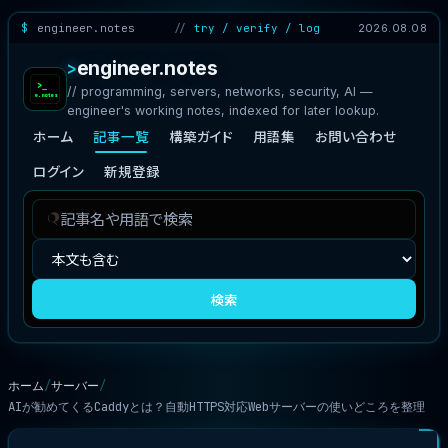
engineer.notes
try / verify / log
2026.08.08
engineer.notes
// programming, servers, networks, security, AI —
engineer's working notes, indexed for later lookup.
ホーム
記事一覧
構築ガイド
用語集
お問い合わせ
ログイン
新規登録
記
検
事
索
を
対
検
象
検索
索
ホーム
サーバー
AIが勧めてくるCaddyとは？自動HTTPS対応Webサーバーの使いどころを整理