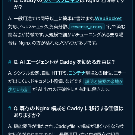
Q. Caddy の
リバースプロキシ
は Nginx と同等です
か？
A. 一般用途では同等以上に簡単に書けます。
WebSocket
対応、ヘルスチェック、負荷分散、
1行で済む
reverse_proxy
簡潔さが特徴です。大規模で細かいチューニングが必要な場
合は Nginx の方が枯れたノウハウが多いです。
Q. AI エージェントが Caddy を勧める理由は？
A. シンプル設定、自動 HTTPS、
コンテナ
環境との相性、エラー
が出にくい、ドキュメント整備、などです。
説明と提案の余地が
が AI 出力の正確性にも有利に働きます。
少ない設計
Q. 既存の Nginx 構成を Caddy に移行する価値は
ありますか？
A. 機能要件が満たされ、Caddyfile で構成が短くなるなら検
討価値があります。ただし、長期運用ノウハウや既存の知見、