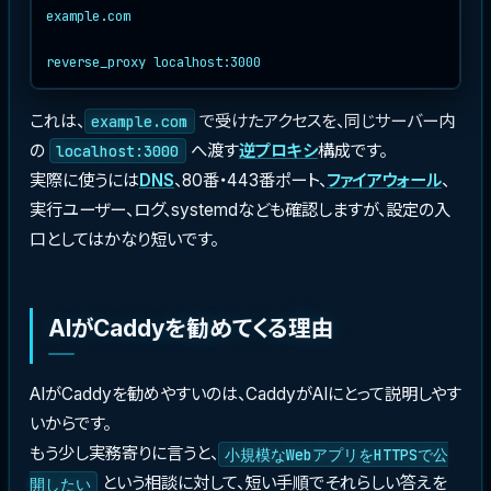
example.com

これは、
で受けたアクセスを、同じサーバー内
example.com
の
へ渡す
逆プロキシ
構成です。
localhost:3000
実際に使うには
DNS
、80番・443番ポート、
ファイアウォール
、
実行ユーザー、ログ、systemdなども確認しますが、設定の入
口としてはかなり短いです。
AIがCaddyを勧めてくる理由
AIがCaddyを勧めやすいのは、CaddyがAIにとって説明しやす
いからです。
もう少し実務寄りに言うと、
小規模なWebアプリをHTTPSで公
という相談に対して、短い手順でそれらしい答えを
開したい