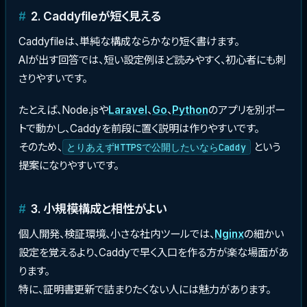
2. Caddyfileが短く見える
Caddyfileは、単純な構成ならかなり短く書けます。
AIが出す回答では、短い設定例ほど読みやすく、初心者にも刺
さりやすいです。
たとえば、Node.jsや
Laravel
、
Go
、
Python
のアプリを別ポー
トで動かし、Caddyを前段に置く説明は作りやすいです。
そのため、
という
とりあえずHTTPSで公開したいならCaddy
提案になりやすいです。
3. 小規模構成と相性がよい
個人開発、検証環境、小さな社内ツールでは、
Nginx
の細かい
設定を覚えるより、Caddyで早く入口を作る方が楽な場面があ
ります。
特に、証明書更新で詰まりたくない人には魅力があります。