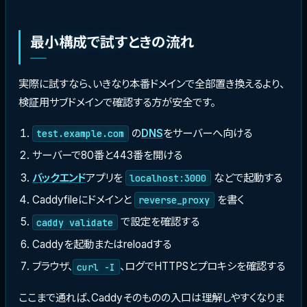
最小構成で試すときの流れ
実際に試すなら、いきなり本番ドメインで全部置き換えるより、
検証用サブドメインで確認する方が安全です。
の
DNS
をサーバーへ向ける
test.example.com
サーバーで80番と443番を開ける
バックエンド
アプリを
などで起動する
localhost:3000
Caddyfileにドメインと
を書く
reverse_proxy
で設定を確認する
caddy validate
Caddyを起動またはreloadする
ブラウザ、
、ログでHTTPSとプロキシを確認する
curl -I
ここまで通れば、Caddyそのものの入口は理解しやすくなりま