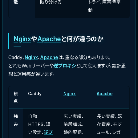
散
振り分ける
トライ、障害時挙
動
Nginx
や
Apache
と何が違うのか
Caddy、
Nginx
、
Apache
は、重なる部分もあります。
どれもWebサーバーや
逆プロキシ
として使えますが、設計思
想と運用感が違います。
観
Caddy
Nginx
Apache
点
強
自動
広い実績、
長い実績、既
み
HTTPS、短
前段構成、
存資産、モジ
い設定、
逆プ
静的配信、
ュール、レガ