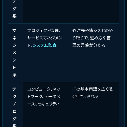
テ
ジ
系
マ
プロジェクト管理、
外注先や情シスとのや
ネ
サービスマネジメン
り取りで、進め方や管
ジ
ト、
システム監査
理の言葉が分かる
メ
ン
ト
系
テ
コンピュータ、ネッ
ITの基本用語を広く浅
ク
トワーク、データベ
く押さえられる
ノ
ース、セキュリティ
ロ
ジ
系