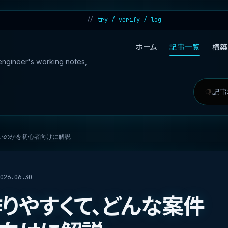
try / verify / log
ホーム
記事一覧
構築
 engineer's working notes,
記
検
事
索
を
対
強いのかを初心者向けに解説
検
象
索
26.06.30
が作りやすくて、どんな案件