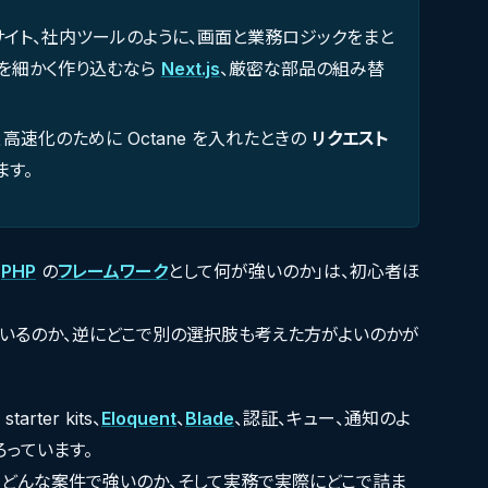
サイト、社内ツールのように、画面と業務ロジックをまと
を細かく作り込むなら
Next.js
、厳密な部品の組み替
、高速化のために Octane を入れたときの
リクエスト
ます。
「
PHP
の
フレームワーク
として何が強いのか」は、初心者ほ
ているのか、逆にどこで別の選択肢も考えた方がよいのかが
ter kits、
Eloquent
、
Blade
、認証、キュー、通知のよ
ろっています。
、どんな案件で強いのか、そして実務で実際にどこで詰ま