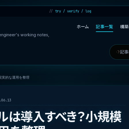
try / verify / log
ホーム
記事一覧
構築
 engineer's working notes,
記
検
事
索
を
対
現実的な運用を整理
検
象
索
06.13
ルは導入すべき？小規模