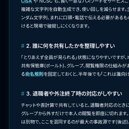
CISA
や NCSC も、長く一意なパスワードをサービ
複雑な文字列を自動生成でき、使い回しを減らせます。
ンダム文字列、まれに口頭・電話で伝える必要があるもの
けると現場で破綻しにくくなります。
2. 誰に何を共有したかを整理しやすい
「とりあえず全員が見られる」状態になりやすいですが
共有保管庫(ボールト)、グループ、閲覧権限の仕組みが
る
命名規則
を固定しておくと、半年後でも「これは誰向
3. 退職者や外注終了時の対応がしやすい
チャットや表計算で共有していると、退職者対応のときに
グループから外すだけで本人の閲覧を即座に切れます。
は別物で、ここを混同するのが最大の事故源です(後述)