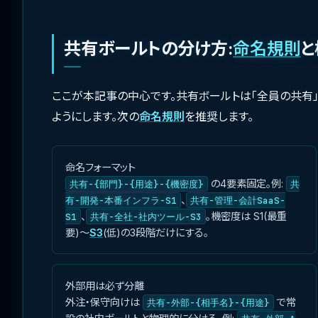
共有ボールトの分け方:
命名規則
と
ここが本記事の中心です。共有ボールトは「全員の共有
ようにします。次の
命名規則
を推奨します。
命名フォーマット
の4要素固定。例:
共有-{部門}-{用途}-{機密度}
共
、
有-開発-本番インフラ-S1
共有-管理-会計SaaS-
、
。機密度は S1(最重
S1
共有-全社-社内ツール-S3
要)〜
S3
(低)の3段階だけにする。
外部用は必ず分離
外注・保守向けは
で常
共有-外部-{相手名}-{用途}