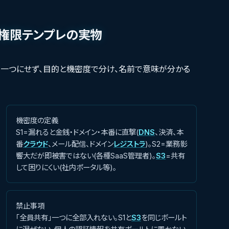
権限テンプレの実物
」一つにせず、目的と機密度で分け、名前で意味が分かる
機密度の定義
S1=漏れると金銭・ドメイン・本番に直撃(
DNS
、決済、本
番
クラウド
、メール配信、ドメイン
レジストラ
)。S2=業務影
響大だが即被害ではない(各種SaaS管理者)。
S3
=共有
して困りにくい(社内ポータル等)。
禁止事項
「全員共有」一つに全部入れない。S1と
S3
を同じボールト