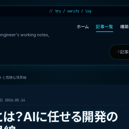
try / verify / log
ホーム
記事一覧
構築
 engineer's working notes,
記
検
事
索
を
対
トと危険な境界線
検
象
索
 2026.05.14
は？AIに任せる開発の