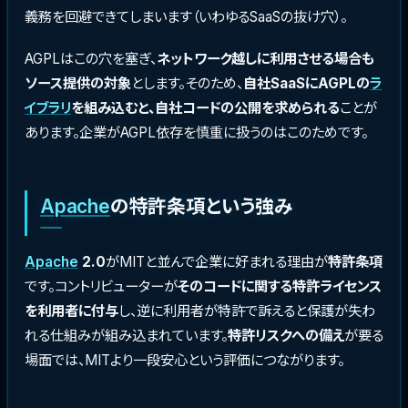
義務を回避できてしまいます（いわゆるSaaSの抜け穴）。
AGPLはこの穴を塞ぎ、
ネットワーク越しに利用させる場合も
ソース提供の対象
とします。そのため、
自社SaaSにAGPLの
ラ
イブラリ
を組み込むと、自社コードの公開を求められる
ことが
あります。企業がAGPL依存を慎重に扱うのはこのためです。
Apache
の特許条項という強み
Apache
2.0
がMITと並んで企業に好まれる理由が
特許条項
です。コントリビューターが
そのコードに関する特許ライセンス
を利用者に付与
し、逆に利用者が特許で訴えると保護が失わ
れる仕組みが組み込まれています。
特許リスクへの備え
が要る
場面では、MITより一段安心という評価につながります。