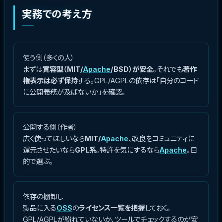
実務での考え方
使う側（多くの人）
まずは
寛容型（MIT/
Apache
/BSD）が安全
。それでも
著作
権表示は必ず保持
する。GPL/AGPLの依存は「自分のコード
に公開義務が及ばないか」を確認。
公開する側（作者）
広く使ってほしいなら
MIT/
Apache
、改良をコミュニティに
還元させたいなら
GPL系
。特許を気にするなら
Apache
。目
的で選ぶ。
依存の棚卸し
製品に入る
OSS
の
ライセンス一覧を把握
しておく。
GPL/AGPLが紛れていないか、ツールでチェックするのが安