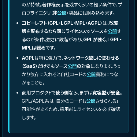
のが特徴。著作権表示を残すくらいの軽い条件で、プ
ロプライエタリ（非
公開
）製品にも組み込めます。
コピーレフト（GPL・LGPL・MPL・AGPL）
は、
改変
版を配布するなら同じライセンスでソースを
公開
す
る
のが条件。強さに段階があり、
GPLが強く、LGPL・
MPLは緩め
です。
AGPL
は特に強力で、
ネットワーク越しに使わせる
（SaaS）だけでもソース
公開
の対象
になります。うっ
かり依存に入れると自社コードの
公開
義務につな
がることも。
商用プロダクトで
使う側
なら、まずは
寛容型が安全
。
GPL/AGPL系は「自分のコードも
公開
させられる」
可能性があるため、採用前にライセンスを必ず確認
します。