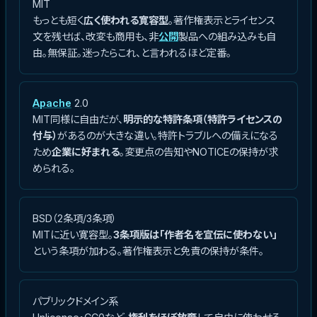
MIT
もっとも短く
広く使われる寛容型
。著作権表示とライセンス
文を残せば、改変も商用も、非
公開
製品への組み込みも自
由。無保証。迷ったらこれ、と言われるほど定番。
Apache
2.0
MIT同様に自由だが、
明示的な特許条項（特許ライセンスの
付与）
があるのが大きな違い。特許トラブルへの備えになる
ため
企業に好まれる
。変更点の告知やNOTICEの保持が求
められる。
BSD（2条項/3条項）
MITに近い寛容型。
3条項版は「作者名を宣伝に使わない」
という条項が加わる。著作権表示と免責の保持が条件。
パブリックドメイン系