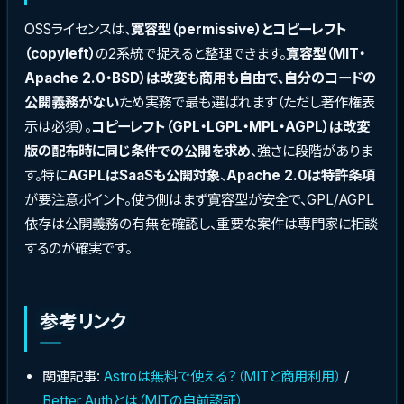
OSSライセンスは、
寛容型（permissive）とコピーレフト
（copyleft）
の2系統で捉えると整理できます。
寛容型（MIT・
Apache 2.0・BSD）は改変も商用も自由で、自分のコードの
公開義務がない
ため実務で最も選ばれます（ただし著作権表
示は必須）。
コピーレフト（GPL・LGPL・MPL・AGPL）は改変
版の配布時に同じ条件での公開を求め
、強さに段階がありま
す。特に
AGPLはSaaSも公開対象
、
Apache 2.0は特許条項
が要注意ポイント。使う側はまず寛容型が安全で、GPL/AGPL
依存は公開義務の有無を確認し、重要な案件は専門家に相談
するのが確実です。
参考リンク
関連記事:
Astroは無料で使える？（MITと商用利用）
/
Better Authとは（MITの自前認証）