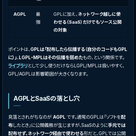
AGPL
最
GPLに加え、
ネットワーク越しに使
強
わせる（SaaS）だけでもソース公開
の対象
ポイントは、
GPLは「配布したら伝播する（自分のコードもGPL
に）」
、
LGPL・MPLはその伝播を弱めた
もの、という関係です。
ライブラリ
として少し使うだけならLGPL/MPLは扱いやすく、
GPL/AGPLは影響範囲が大きくなります。
AGPLとSaaSの落とし穴
見落とされがちなのが
AGPL
です。通常のGPLは「ソフトを
配
布
したとき」に公開義務が生じますが、SaaSのように
手元では
配布せず、ネットワーク経由で使わせる
形だと、GPLでは公開