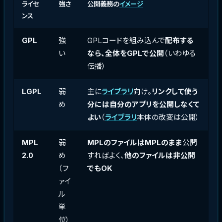
ライセ
強さ
公開義務の
イメージ
ンス
GPL
強
GPLコードを組み込んで
配布する
い
なら、全体をGPLで公開
（いわゆる
伝播）
LGPL
弱
主に
ライブラリ
向け。
リンクして使う
め
分には自分のアプリを公開しなくて
よい
（
ライブラリ
本体の改変は公開）
MPL
弱
MPLのファイルはMPLのまま
公開
2.0
め
すればよく、
他のファイルは非公開
（フ
でもOK
ァイ
ル
単
位）