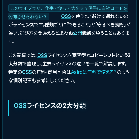
このライブラリ、仕事で使って大丈夫？勝手に自社コードを
──
OSS
を使うとき避けて通れないの
公開させられない？
が
ライセンス
です。種類ごとに「できること」と「守るべき義務」が
違い、選び方を間違えると
思わぬ
公開
義務
を負うこともありま
す。
この記事では、
OSS
ライセンスを
寛容型とコピーレフトという2
大分類
で整理し、主要ライセンスの違いを一覧で解説します。
特定の
OSS
の無料・商用可否は
Astroは無料で使える？
のよう
な個別記事も参考にしてください。
OSS
ライセンスの2大分類