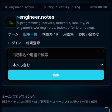
engineer.notes
try / verify / log
2026.08.08
engineer.notes
// programming, servers, networks, security, AI —
engineer's working notes, indexed for later lookup.
ホーム
記事一覧
構築ガイド
用語集
お問い合わせ
ログイン
新規登録
記
検
事
索
を
対
検
象
検索
索
ホーム
プログラミング
OSSライセンスの種類とは？寛容型とコピーレフトの違いを一覧で解説