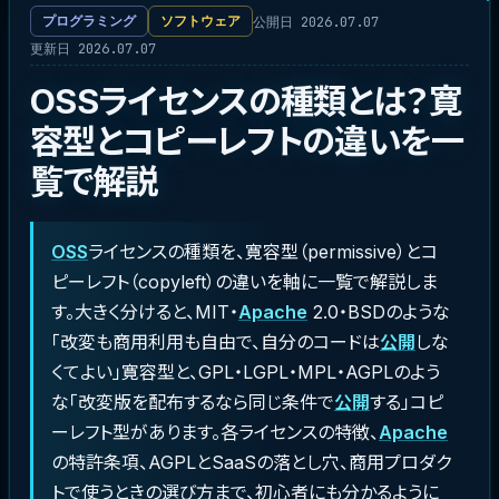
公開日 2026.07.07
プログラミング
ソフトウェア
更新日 2026.07.07
OSSライセンスの種類とは？寛
容型とコピーレフトの違いを一
覧で解説
OSS
ライセンスの種類を、寛容型（permissive）とコ
ピーレフト（copyleft）の違いを軸に一覧で解説しま
す。大きく分けると、MIT・
Apache
2.0・BSDのような
「改変も商用利用も自由で、自分のコードは
公開
しな
くてよい」寛容型と、GPL・LGPL・MPL・AGPLのよう
な「改変版を配布するなら同じ条件で
公開
する」コピ
ーレフト型があります。各ライセンスの特徴、
Apache
の特許条項、AGPLとSaaSの落とし穴、商用プロダク
トで使うときの選び方まで、初心者にも分かるように