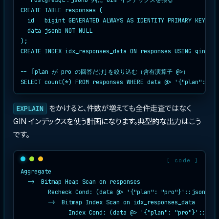
CREATE TABLE responses (

  id   bigint GENERATED ALWAYS AS IDENTITY PRIMARY KEY,

  data jsonb NOT NULL

);

CREATE INDEX idx_responses_data ON responses USING gin (da
-- 「plan が pro の回答だけ」を絞り込む（含有演算子 @>）

SELECT count(*) FROM responses WHERE data @> '{"plan":"pro
をかけると、件数が増えても全件走査ではなく
EXPLAIN
GIN インデックスを使う計画になります。典型的な出力はこう
です。
Aggregate

  ->  Bitmap Heap Scan on responses

        Recheck Cond: (data @> '{"plan": "pro"}'::jsonb)

        ->  Bitmap Index Scan on idx_responses_data

              Index Cond: (data @> '{"plan": "pro"}'::json