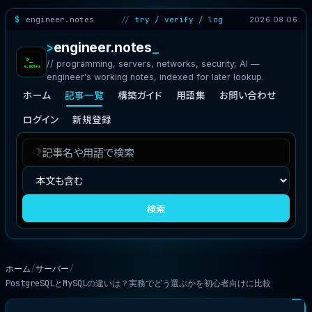
engineer.notes
try / verify / log
2026.08.06
engineer.notes
// programming, servers, networks, security, AI —
engineer's working notes, indexed for later lookup.
ホーム
記事一覧
構築ガイド
用語集
お問い合わせ
ログイン
新規登録
記
検
事
索
を
対
検
象
検索
索
ホーム
サーバー
PostgreSQLとMySQLの違いは？実務でどう選ぶかを初心者向けに比較