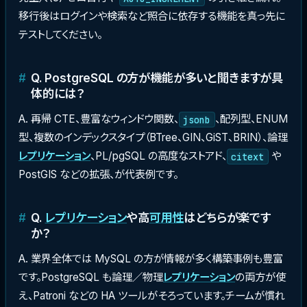
移行後はログインや検索など照合に依存する機能を真っ先に
テストしてください。
Q. PostgreSQL の方が機能が多いと聞きますが具
体的には？
A. 再帰 CTE、豊富なウィンドウ関数、
、配列型、ENUM
jsonb
型、複数のインデックスタイプ（BTree、GIN、GiST、BRIN）、論理
レプリケーション
、PL/pgSQL の高度なストアド、
や
citext
PostGIS などの拡張、が代表例です。
Q.
レプリケーション
や高
可用性
はどちらが楽です
か？
A. 業界全体では MySQL の方が情報が多く構築事例も豊富
です。PostgreSQL も論理／物理
レプリケーション
の両方が使
え、Patroni などの HA ツールがそろっています。チームが慣れ