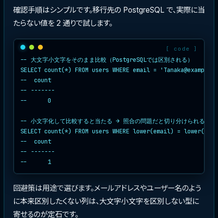
確認手順はシンプルです。移行先の PostgreSQL で、実際に当
たらない値を 2 通りで試します。
-- 大文字小文字をそのまま比較（PostgreSQLでは区別される）

SELECT count(*) FROM users WHERE email = 'Tanaka@example.c
--  count

-- -------

--      0

-- 小文字化して比較すると当たる → 照合の問題だと切り分けられる

SELECT count(*) FROM users WHERE lower(email) = lower('Tan
--  count

-- -------

--      1
回避策は用途で選びます。メールアドレスやユーザー名のよう
に本来区別したくない列は、大文字小文字を区別しない型に
寄せるのが定石です。