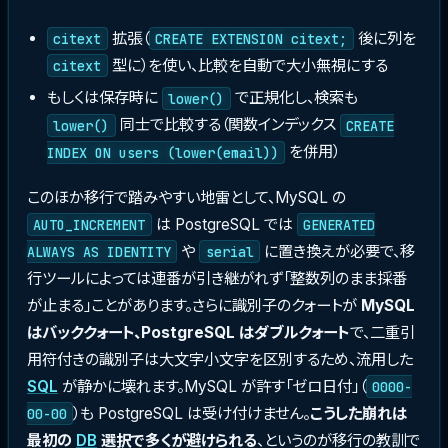
拡張（
後に列を
citext
CREATE EXTENSION citext;
型に）を使い、比較を自動で大小無視にする
citext
もしくは保存時に
で正規化し、検索も
lower()
同士で比較する（関数インデックス
lower()
CREATE
を併用）
INDEX ON users (lower(email))
このほか移行で踏みやすい地雷として、MySQL の
は PostgreSQL では
AUTO_INCREMENT
GENERATED
や
に置き換えが必要で、移
ALWAYS AS IDENTITY
serial
行ツールによっては連番が引き継がれず「整数列のまま採番
が止まる」ことがあります。さらに識別子のクォートが
MySQL
はバッククォート、PostgreSQL はダブルクォート
で、二重引
用符付きの識別子は大文字小文字を区別するため、流用した
SQL
が静かに壊れます。MySQL が許す「ゼロ日付」（
0000-
）も PostgreSQL は受け付けません。
こうした崩れは
00-00
最初の
DB
選択で多くが避けられる
、というのが移行の教訓で