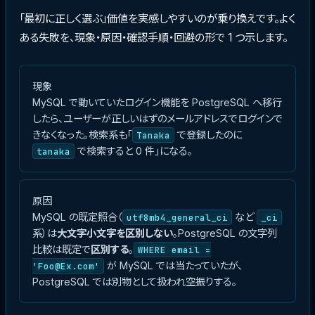
「最初に正しく選ぶ」価値を実感しやすいのが乗り換えです。よく
ある失敗を、現象・原因・確認手順・回避の形で 1 つ示します。
現象
MySQL で動いていたログイン機能を PostgreSQL へ移行
したら、ユーザーが正しいはずのメールアドレスでログインで
きなくなった。検索系も「
で登録したのに
Tanaka
で検索すると 0 件」になる。
tanaka
原因
MySQL の既定照合（
など
utf8mb4_general_ci
_ci
系）は
大文字小文字を区別しない
。PostgreSQL の文字列
比較は既定で
区別する
。
WHERE email =
が MySQL では当たっていたが、
'Foo@Ex.com'
PostgreSQL では別物として扱われ空振りする。