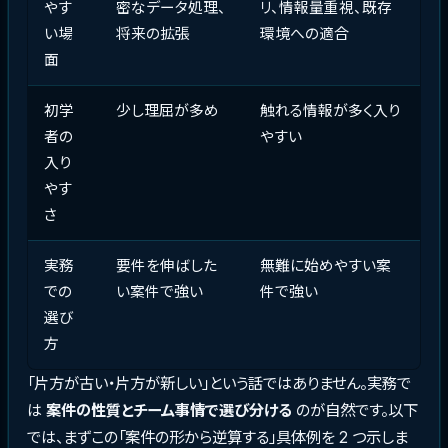
やす
密なデータ処理、
リ、情報量重視、既存
い場
将来の拡張
環境への適合
面
初学
少し理屈が多め
触れる情報が多く入り
者の
やすい
入り
やす
さ
実務
要件を伸ばした
無難に始めやすい案
での
い案件で強い
件で強い
選び
方
「片方が古い・片方が新しい」という話ではありません。実務で
は
案件の性質とチーム事情で選び分ける
のが自然です。以下
では、まずこの「案件の形から逆算する」具体例を 2 つ示しま