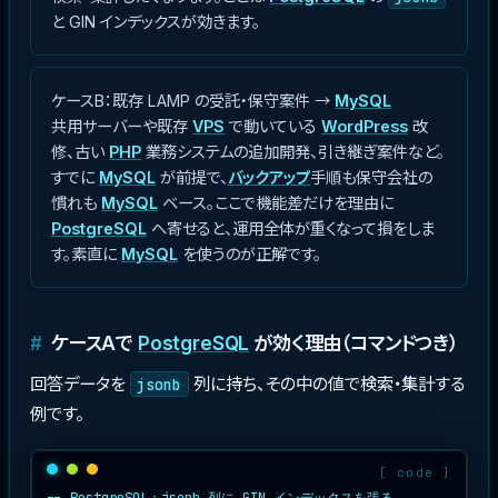
と GIN インデックスが効きます。
ケースB：既存 LAMP の受託・保守案件 →
MySQL
共用サーバーや既存
VPS
で動いている
WordPress
改
修、古い
PHP
業務システムの追加開発、引き継ぎ案件など。
すでに
MySQL
が前提で、
バックアップ
手順も保守会社の
慣れも
MySQL
ベース。ここで機能差だけを理由に
PostgreSQL
へ寄せると、運用全体が重くなって損をしま
す。素直に
MySQL
を使うのが正解です。
ケースAで
PostgreSQL
が効く理由（コマンドつき）
回答データを
列に持ち、その中の値で検索・集計する
jsonb
例です。
-- PostgreSQL：jsonb 列に GIN インデックスを張る
