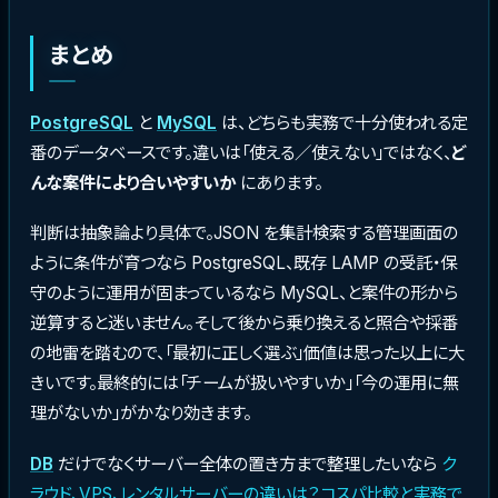
まとめ
PostgreSQL
と
MySQL
は、どちらも実務で十分使われる定
番のデータベースです。違いは「使える／使えない」ではなく、
ど
んな案件により合いやすいか
にあります。
判断は抽象論より具体で。JSON を集計検索する管理画面の
ように条件が育つなら PostgreSQL、既存 LAMP の受託・保
守のように運用が固まっているなら MySQL、と案件の形から
逆算すると迷いません。そして後から乗り換えると照合や採番
の地雷を踏むので、「最初に正しく選ぶ」価値は思った以上に大
きいです。最終的には「チームが扱いやすいか」「今の運用に無
理がないか」がかなり効きます。
DB
だけでなくサーバー全体の置き方まで整理したいなら
ク
ラウド、VPS、レンタルサーバーの違いは？コスパ比較と実務で