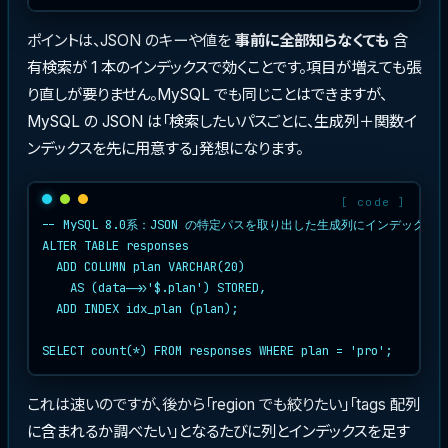
ポイントは、JSON のキーや値を
事前に全部知らなくても
含
有検索が 1 本のインデックスで効くことです。項目が増えても張
り直しが要りません。MySQL でも同じことはできますが、
MySQL の JSON は「検索したいパスごとに、生成列＋関数イ
ンデックスを先に用意する」発想になります。
-- MySQL 8.0系：JSON の特定パスを取り出した生成列にインデックスを
ALTER TABLE responses

  ADD COLUMN plan VARCHAR(20)

    AS (data->>'$.plan') STORED,

  ADD INDEX idx_plan (plan);

SELECT count(*) FROM responses WHERE plan = 'pro';
これは速いのですが、後から「region でも絞りたい」「tags 配列
に含まれるか調べたい」となるたびに列とインデックスを足す