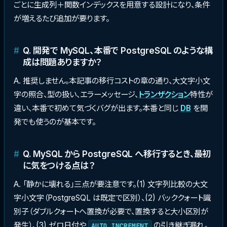
ごとに生成列＋関数インデックスを用意する設計になり、条件
が増えるたび追加が要ります。
Q. 開発で MySQL、本番で PostgreSQL のような構
成は問題ありますか？
A. 推奨しません。本記事の移行コストの章の通り、大文字小文
字の照合、型の扱い、エラーメッセージ、
トランザクション
特性が
違い、本番で初めて気づくバグが出ます。本番と同じ
DB
を開
発でも使うのが基本です。
Q. MySQL から PostgreSQL へ移行するとき、最初
に気をつける点は？
A. 「静かに壊れる」三点が要注意です。(1) 文字列比較の大文
字小文字（PostgreSQL は既定で区別）、(2) バッククォート識
別子（ダブルクォートへ置換が必要で、置換すると大小区別が
発生）、(3) ゼロ日付や
の引き継ぎ漏れ。
AUTO_INCREMENT