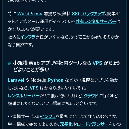
理の楽さだからです。
特に
WordPress
前提なら、無料
SSL
、
バックアップ
、簡単セ
ットアップ、メール運用がそろっている
共有レンタルサーバー
は
かなりコスパが高いです。
社内に
インフラ
専任がいないなら、まずここから始めるのがか
なり自然です。
小規模 Web アプリや社内ツールなら
VPS
がちょう
どよいことが多い
Laravel
や Node.js、
Python
などで小規模なアプリを動か
したいなら、
VPS
はかなり扱いやすいです。
レンタルサーバー
だと制限が多いけれど、
クラウド
に行くほど
複雑にしたくない、という場面にちょうど合います。
小規模サービスの
インフラ
を最初にどこまで作り込むべきか、
単一構成で始めてよいのか、
冗長化
や
ロードバランサー
をいつ