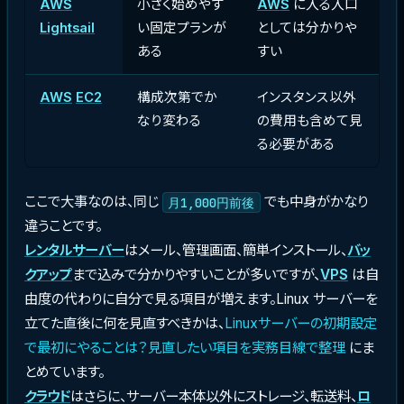
AWS
小さく始めやす
AWS
に入る入口
Lightsail
い固定プランが
としては分かりや
ある
すい
AWS
EC2
構成次第でか
インスタンス以外
なり変わる
の費用も含めて見
る必要がある
ここで大事なのは、同じ
でも中身がかなり
月1,000円前後
違うことです。
レンタルサーバー
はメール、管理画面、簡単インストール、
バッ
クアップ
まで込みで分かりやすいことが多いですが、
VPS
は自
由度の代わりに自分で見る項目が増えます。Linux サーバーを
立てた直後に何を見直すべきかは、
Linuxサーバーの初期設定
で最初にやることは？見直したい項目を実務目線で整理
にま
とめています。
クラウド
はさらに、サーバー本体以外にストレージ、転送料、
ロ