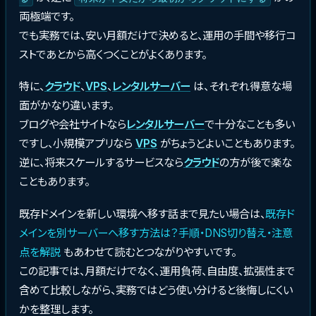
両極端です。
でも実務では、安い月額だけで決めると、運用の手間や移行コ
ストであとから高くつくことがよくあります。
特に、
クラウド
、
VPS
、
レンタルサーバー
は、それぞれ得意な場
面がかなり違います。
ブログや会社サイトなら
レンタルサーバー
で十分なことも多い
ですし、小規模アプリなら
VPS
がちょうどよいこともあります。
逆に、将来スケールするサービスなら
クラウド
の方が後で楽な
こともあります。
既存ドメインを新しい環境へ移す話まで見たい場合は、
既存ド
メインを別サーバーへ移す方法は？手順・DNS切り替え・注意
点を解説
もあわせて読むとつながりやすいです。
この記事では、月額だけでなく、運用負荷、自由度、拡張性まで
含めて比較しながら、実務ではどう使い分けると後悔しにくい
かを整理します。