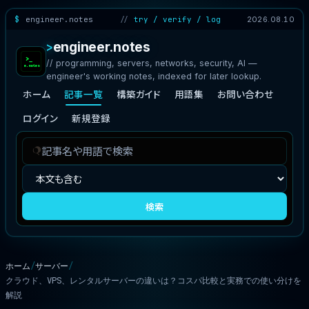
engineer.notes
try / verify / log
2026.08.10
engineer.notes
// programming, servers, networks, security, AI —
engineer's working notes, indexed for later lookup.
ホーム
記事一覧
構築ガイド
用語集
お問い合わせ
ログイン
新規登録
記
検
事
索
を
対
検
象
検索
索
ホーム
サーバー
クラウド、VPS、レンタルサーバーの違いは？コスパ比較と実務での使い分けを
解説