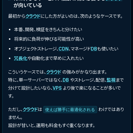
が向いている
最初から
クラウド
にした方がよいのは、次のようなケースです。
本番、開発、検証をきちんと分けたい
将来的に負荷が伸びる可能性が高い
オブジェクトストレージ、
CDN
、マネージド
DB
も使いたい
冗長化
や自動化まで早めに入れたい
こういうケースでは、
クラウド
の強みがかなり出ます。
特に、単一サーバーではなく、
DB
やストレージ、配信、
監視
まで
分けて設計したいなら、
VPS
より後で楽になることが多いで
す。
ただし、
クラウド
は
わけではあり
使えば勝手に最適化される
ません。
設計が甘いと、運用も料金もすぐ重くなります。