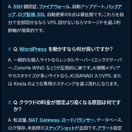
A.
SSH
鍵認証、
ファイアウォール
、自動アップデート、
バックア
ップ
、
ログ監視
、
SSL
自動更新の6点は最低限です。これらを自
分で全部回せるなら VPS、回せないならマネージドを選ぶ判
断軸が現実的です。
Q.
WordPress
を動かすなら何が良いですか？
A. 一般的な個人サイトならレンタルサーバー(エックスサーバ
ー、ConoHa WING など)が圧倒的に楽です。大規模メディア
やカスタマイズが多いサイトなら、KUSANAGI 入りVPS、また
は Kinsta のような専用ホスティングを選ぶ流れになります。
Q. クラウドの料金が想定より高くなる原因は何です
か？
A. 転送量、
NAT Gateway
、
ロードバランサー
、データベース、
ログ保存、未削除の
スナップショット
が主因です。
アラート
設定