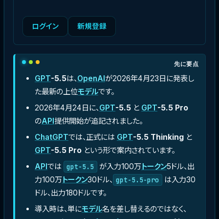
ログイン
新規登録
先に要点
GPT
-5.5
は、
OpenAI
が2026年4月23日に発表し
た最新の上位
モデル
です。
2026年4月24日に、
GPT
-5.5
と
GPT
-5.5 Pro
の
API
提供開始が追記されました。
ChatGPT
では、正式には
GPT
-5.5 Thinking
と
GPT
-5.5 Pro
という形で案内されています。
API
では
が入力100万
トークン
5ドル、出
gpt-5.5
力100万
トークン
30ドル、
は入力30
gpt-5.5-pro
ドル、出力180ドルです。
導入時は、単に
モデル
名を差し替えるのではなく、