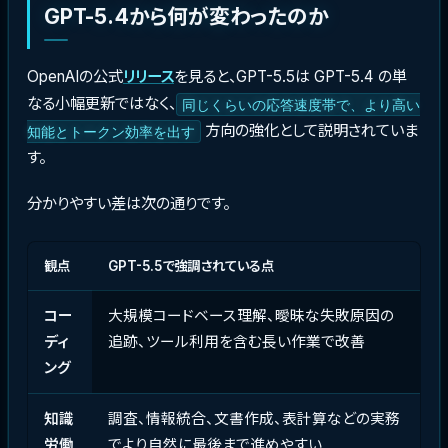
GPT-5.4から何が変わったのか
OpenAIの公式
リリース
を見ると、GPT-5.5は GPT-5.4 の単
なる小幅更新ではなく、
同じくらいの応答速度帯で、より高い
方向の強化として説明されていま
知能とトークン効率を出す
す。
分かりやすい差は次の通りです。
観点
GPT-5.5で強調されている点
コー
大規模コードベース理解、曖昧な失敗原因の
ディ
追跡、ツール利用を含む長い作業で改善
ング
知識
調査、情報統合、文書作成、表計算などの実務
労働
でより自然に最後まで進めやすい