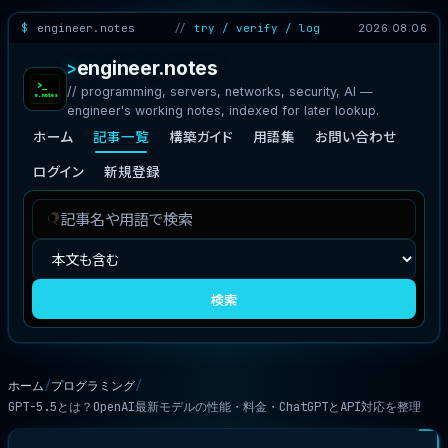
engineer.notes
try / verify / log
2026.08.06
engineer.notes
// programming, servers, networks, security, AI —
engineer's working notes, indexed for later lookup.
ホーム
記事一覧
構築ガイド
用語集
お問い合わせ
ログイン
新規登録
記
検
事
索
を
対
検
象
検索
索
ホーム
プログラミング
GPT-5.5とは？OpenAI最新モデルの性能・料金・ChatGPTとAPI対応を整理