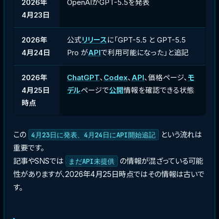
2026年
OpenAIがGPT-5.5を発表
4月23日
2026年
公式
リリース
に「GPT-5.5 と GPT-5.5
4月24日
Pro が
API
で利用可能になった」と追記
2026年
ChatGPT
、
Codex
、
API
、価格ページ、
モ
4月25日
デル
ページで
公開
情報を確認できる状態
時点
この
という流れは
4月23日に発表、4月24日にAPI開始追記
重要です。
記事やSNSでは
の情報が混ざっている可能
まだAPI未提供
性がありますが、2026年4月25日時点ではその情報は古いで
す。