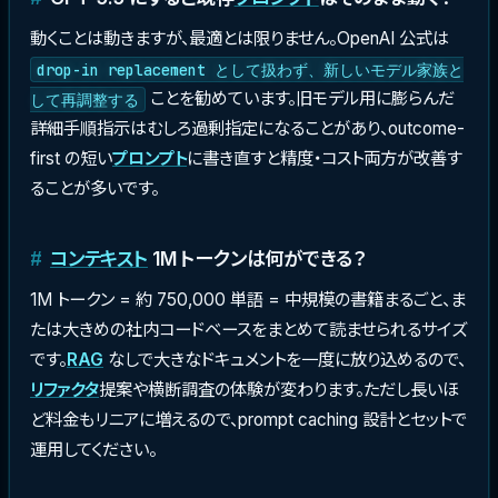
動くことは動きますが、最適とは限りません。OpenAI 公式は
drop-in replacement として扱わず、新しいモデル家族と
ことを勧めています。旧モデル用に膨らんだ
して再調整する
詳細手順指示はむしろ過剰指定になることがあり、outcome-
first の短い
プロンプト
に書き直すと精度・コスト両方が改善す
ることが多いです。
コンテキスト
1M トークンは何ができる？
1M トークン = 約 750,000 単語 = 中規模の書籍まるごと、ま
たは大きめの社内コードベースをまとめて読ませられるサイズ
です。
RAG
なしで大きなドキュメントを一度に放り込めるので、
リファクタ
提案や横断調査の体験が変わります。ただし長いほ
ど料金もリニアに増えるので、prompt caching 設計とセットで
運用してください。