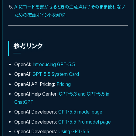
AIにコードを書かせるときの注意点は？そのまま使わない
ための確認ポイントを解説
参考リンク
OpenAI:
Introducing GPT-5.5
OpenAI:
GPT-5.5 System Card
OpenAI API Pricing:
Pricing
OpenAI Help Center:
GPT-5.3 and GPT-5.5 in
ChatGPT
OpenAI Developers:
GPT-5.5 model page
OpenAI Developers:
GPT-5.5 Pro model page
OpenAI Developers:
Using GPT-5.5