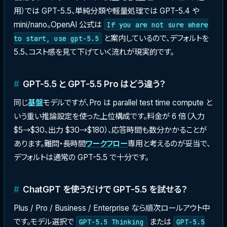
用）では GPT-5.5、単純分類や軽量処理では GPT-5.4 や
mini/nano。OpenAI 公式は
If you are not sure where
と案内しているので、デフォルトを
to start, use gpt-5.5
5.5、コスト感を見て下げていく流れが現実的です。
GPT-5.5 と GPT-5.5 Pro はどう違う？
同じ
基盤
モデルですが、Pro は parallel test time compute と
いう重い推論設定を使った上位構成です。料金が 6 倍（入力
$5→$30、出力 $30→$180）、応答時間も数分かかることが
あります。難問・長時間
ワークフロー
専用と考えるのが妥当で、
デフォルトは通常の GPT-5.5 で十分です。
ChatGPT を使うだけで GPT-5.5 を試せる？
Plus / Pro / Business / Enterprise なら順次ロールアウト中
です。モデル選択で
または
GPT-5.5 Thinking
GPT-5.5