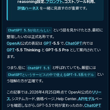
reasoning設定、
プロンプト
、コスト、ツール利用、
評価ハーネス
を一緒に見直すのが重要です。
という話を見かけたとき、最初に
ChatGPT 5.5が出たらしい
整理したいのは正式名称です。
OpenAI
公式の表記は
GPT
-5.5
で、
ChatGPT
内では
GPT
-5.5 Thinking
と
GPT-5.5 Pro
として案内されてい
ます。
つまり、俗に
と呼ばれていても、厳密には
ChatGPT 5.5
とい
ChatGPTというサービスの中で使えるGPT-5.5系モデル
う理解の方が正確です。
この記事では、2026年4月25日時点で OpenAI公式の
リリー
ス
、システムカード、価格ページ、Help Center、
API
モデル
ペー
ジを確認しながら、GPT-5.5で何が変わったのか、
ChatGPT