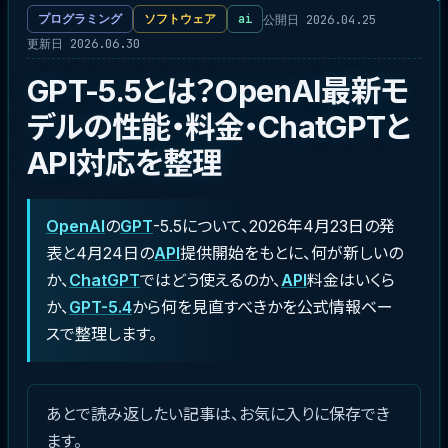
公開日 2026.04.25
プログラミング
ソフトウェア
ai
更新日 2026.06.30
GPT-5.5とは？OpenAI最新モ
デルの性能・料金・ChatGPTと
API対応を整理
OpenAI
の
GPT
-5.5について、2026年4月23日の発
表と4月24日の
API
提供開始をもとに、何が新しいの
か、
ChatGPT
ではどう使えるのか、
API
料金はいくら
か、
GPT-5.4
から何を見直すべきかを公式情報ベー
スで整理します。
あとで読み返したい記事は、お気に入りに保存でき
ます。