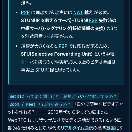
強み。
P2P
は理想だが、現実には
NAT
越え
が必要。
STUN(IP を教えるサーバ)・TURN(
P2P
失敗時の
中継サーバ)・シグナリング(接続情報の交換)
の3つ
を別途用意する必要がある。
規模が大きくなると
P2P
では限界が来るため、
SFU(Selective Forwarding Unit)
という中継
サーバを挟むのが現実解。3人以上のビデオ会議は
事実上 SFU 前提と思っていい。
WebRTC ってよく聞くけど、結局どうやって動いてるの？
「自分で簡単なビデオチャ
Zoom / Meet とは何が違うの？
ットを作れる？」 ── 2010年代から少しずつ広まった
WebRTC は、「ブラウザだけでビデオ通話ができる」 という画
期的な仕組みとして、現代の
リアルタイム通信
の標準
基盤
にな