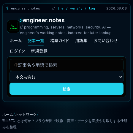
engineer.notes
try / verify / log
2026.08.08
engineer.notes
// programming, servers, networks, security, AI —
engineer's working notes, indexed for later lookup.
ホーム
記事一覧
構築ガイド
用語集
お問い合わせ
ログイン
新規登録
記
検
事
索
を
対
検
象
検索
索
ホーム
ネットワーク
WebRTC とは何か？ブラウザ間で映像・音声・データを直接やり取りする仕組
みを整理