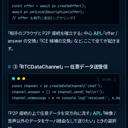
const offer = await pc.createOffer();

await pc.setLocalDescription(offer);

「相手のブラウザと P2P 接続を確立する」 中心
API
。「offer /
answer の交換」 「ICE 候補の交換」 など、ここで全てが起きま
す。
③ 「RTCDataChannel」 — 任意データ送受信
const channel = pc.createDataChannel('chat');

channel.onopen = () => channel.send('hello!');

「P2P 接続の上で任意データを双方向に流す」
API
。「映像 /
音声以外のデータをサーバ経由なしで送りたい」 ときの選択