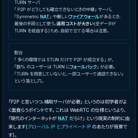
TURN サーバ
「 P2P がどうしても確立できないときの中継」 サーバ。
「Symmetric
NAT
」 や厳しい
ファイアウォール
があるとき、
最後の手段として使う。
運用コストが大きい
(全データが
TURN を経由する)ため、自前で立てる場合は注意。
割合
「 多くの環境では STUN だけで P2P が成立する」 が、
「数% のユーザーは TURN に
フォールバック
」 が必要。
「TURN を用意していないと、一部ユーザーで通話できない」
という落とし穴。
「P2P と言いつつ、補助サーバが必要」 というのは初学者がよ
く面食らうポイントです。 これは WebRTC の仕様というより、
「現代のインターネットが
NAT
だらけ」 という現実の制約に由
来します(
グローバル IP とプライベート IP
のあたりが背景で
す)。