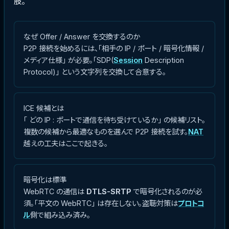
肢。
なぜ Offer / Answer を交換するのか
P2P 接続を始めるには、「相手の IP / ポート / 暗号化情報 /
メディア仕様」 が必要。「SDP(
Session
Description
Protocol)」 という文字列を交換して合意する。
ICE 候補とは
「 どの IP : ポートで通信を待ち受けているか」 の候補リスト。
複数の候補から最適なものを選んで P2P 接続を試す。
NAT
越えの工夫はここで起きる。
暗号化は標準
WebRTC の通信は
DTLS-SRTP
で暗号化されるのが必
須。「平文の WebRTC」 は存在しない。盗聴対策は
プロトコ
ル
側で組み込み済み。