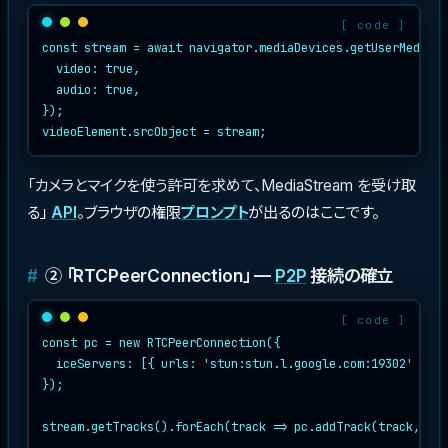
const stream = await navigator.mediaDevices.getUserMedia({

  video: true,

  audio: true,

});

「カメラとマイクを使う許可を求めて、MediaStream を受け取
る」
API
。ブラウザの権限
プロンプト
が出るのはここです。
② 「RTCPeerConnection」 —
P2P
接続の確立
const pc = new RTCPeerConnection({

  iceServers: [{ urls: 'stun:stun.l.google.com:19302' }],

});

stream.getTracks().forEach(track => pc.addTrack(track, str