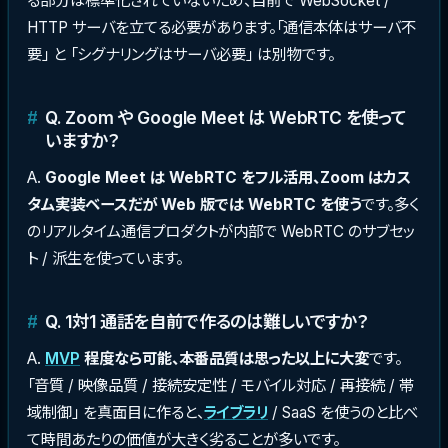
る部分は標準化されていないため、自前で WebSocket /
HTTP サーバを立てる必要があります。「通信本体はサーバ不
要」 と 「シグナリングはサーバ必要」 は別物です。
Q. Zoom や Google Meet は WebRTC を使って
いますか？
A.
Google Meet は WebRTC をフル活用、Zoom はカス
タム実装ベースだが Web 版では WebRTC を使う
です。多く
のリアルタイム通信プロダクトが内部で WebRTC のサブセッ
ト / 派生を使っています。
Q. 1対1 通話を自前で作るのは難しいですか？
A.
MVP
程度なら可能、本番品質は思った以上に大変
です。
「音質 / 映像品質 / 接続安定性 / モバイル対応 / 再接続 / 帯
域制御」 を真面目に作ると、
ライブラリ
/ SaaS を使うのと比べ
て時間あたりの価値が大きく劣ることが多いです。