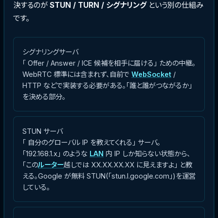
決するのが
STUN / TURN / シグナリング
という別の仕組み
です。
シグナリングサーバ
「 Offer / Answer / ICE 候補を相手に届ける」 ための中継。
WebRTC 標準には含まれず、自前で
WebSocket
/
HTTP などで実装する必要がある。「誰と誰がつながるか」
を決める部分。
STUN サーバ
「 自分のグローバル IP を教えてくれる」 サーバ。
「192.168.1.x」 のような
LAN
内 IP しか知らない状態から、
「この
ルーター
越しでは XX.XX.XX.XX に見えますよ」 と教
える。Google が無料 STUN(「stun.l.google.com」)を運営
している。