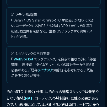
③ ブラウザ間差異
「 Safari / iOS Safari の WebRTC 挙動差」 が地味に大き
い。コーデック対応(VP8 / H.264 / VP9 / AV1)、自動再生
制限、画面共有制限など、「主要 OS / ブラウザで実機テス
ト」 が必須。
④ シグナリングの自前実装
「
WebSocket
でシグナリング」 を自前で組むときに、「部屋
管理」 「再接続」 「タイムアウト」 などの設計を一から考える
必要がある。「既存
ライブラリ
の設計」 を参考にする / 既製
品を使うほうが安全。
「WebRTC を書く」 仕事は、「Web の通常スタックでは普通や
らない領域(
NAT
、コーデック、帯域制御)」 に触る必要がある
ので、「小規模に試して、本格化するときは専門サービスに乗り