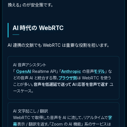
換える」 のが安全策です。
AI 時代の WebRTC
AI 連携の文脈でも WebRTC は重要な役割を担います。
AI 音声アシスタント
「
OpenAI
Realtime API」 「
Anthropic
の音声
モデル
」 な
どの音声 AI と統合する際、
ブラウザ側
は WebRTC を使う
ことが多い。
音声を低遅延で送って AI 応答を音声で返す
ユ
ースケース。
AI 文字起こし / 翻訳
WebRTC で取得した音声を AI に流して、リアルタイムで
字
幕
表示 / 翻訳を返す。「Zoom の AI 機能」 系のサービスは