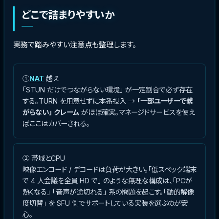
どこで詰まりやすいか
実務で踏みやすい注意点も整理します。
①
NAT
越え
「STUN だけでつながらない環境」 が一定割合で必ず存在
する。TURN を用意せずに本番投入 →
「一部ユーザーで繋
がらない」 クレーム
がほぼ確実。マネージドサービスを使え
ばここはカバーされる。
② 帯域とCPU
映像エンコード / デコードは負荷が大きい。「低スペック端末
で 4 人会議を全員 HD で」 のような無理な構成は、「PCが
熱くなる」 「音声が途切れる」 系の問題を起こす。「動的解像
度切替」 を SFU 側でサポートしている実装を選ぶのが安
心。