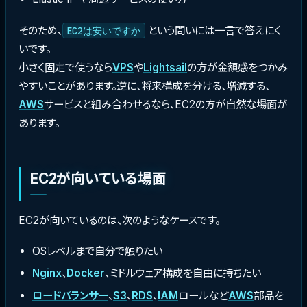
そのため、
という問いには一言で答えにく
EC2は安いですか
いです。
小さく固定で使うなら
VPS
や
Lightsail
の方が金額感をつかみ
やすいことがあります。逆に、将来構成を分ける、増減する、
AWS
サービスと組み合わせるなら、EC2の方が自然な場面が
あります。
EC2が向いている場面
EC2が向いているのは、次のようなケースです。
OSレベルまで自分で触りたい
Nginx
、
Docker
、ミドルウェア構成を自由に持ちたい
ロードバランサー
、
S3
、
RDS
、
IAM
ロールなど
AWS
部品を