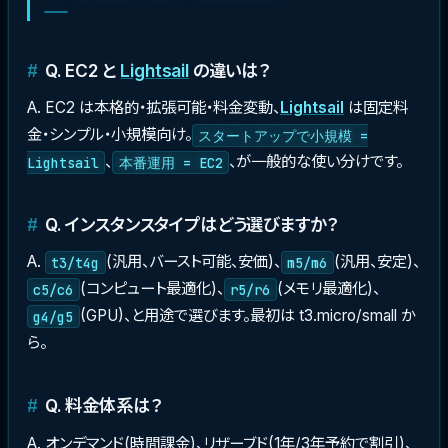
Q. EC2 と
Lightsail
の違いは？
A. EC2 は本格的・拡張可能・料金変動、
Lightsail
は固定料
金・シンプル・小規模向け。
スタートアップで小規模 =
、
、が一般的な使い分けです。
Lightsail
本番運用 = EC2
Q. インスタンスタイプはどう選びますか？
A.
(汎用、バースト可能、安価)、
(汎用、安定)、
t3/t4g
m5/m6
(コンピュート最適化)、
(メモリ最適化)、
c5/c6
r5/r6
(GPU)、と用途で選びます。最初は t3.micro/small か
g4/g5
ら。
Q. 料金体系は？
A. オンデマンド(時間課金)、リザーブド(1年/3年予約で割引)、