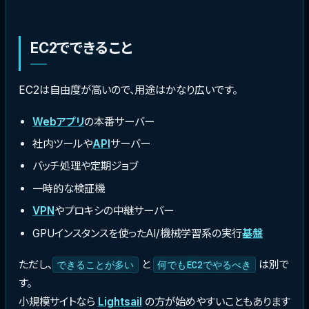
EC2でできること
EC2は自由度が高いので、用途はかなり広いです。
Webアプリ
の本番サーバー
社内ツールや
API
サーバー
バッチ処理や定期ジョブ
一時的な検証機
VPN
やプロキシの中継サーバー
GPUインスタンスを使ったAI/機械学習系の実行
基盤
ただし、
と
は別で
できることが多い
何でもEC2でやるべき
す。
小規模サイトなら
Lightsail
の方が始めやすいこともあります