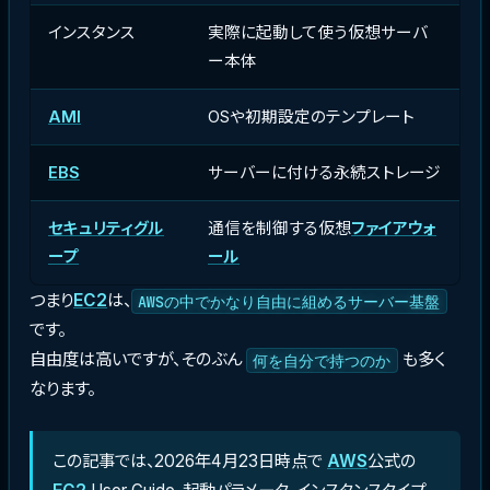
インスタンス
実際に起動して使う仮想サーバ
ー本体
AMI
OSや初期設定のテンプレート
EBS
サーバーに付ける永続ストレージ
セキュリティグル
通信を制御する仮想
ファイアウォ
ープ
ール
つまり
EC2
は、
AWSの中でかなり自由に組めるサーバー基盤
です。
自由度は高いですが、そのぶん
も多く
何を自分で持つのか
なります。
この記事では、2026年4月23日時点で
AWS
公式の