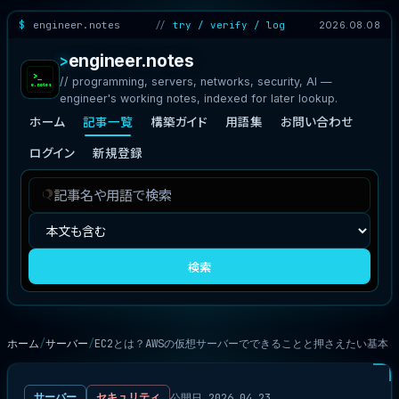
engineer.notes
try / verify / log
2026.08.08
engineer.notes
// programming, servers, networks, security, AI —
engineer's working notes, indexed for later lookup.
ホーム
記事一覧
構築ガイド
用語集
お問い合わせ
ログイン
新規登録
記
検
事
索
を
対
検
象
検索
索
ホーム
サーバー
EC2とは？AWSの仮想サーバーでできることと押さえたい基本
公開日 2026.04.23
サーバー
セキュリティ