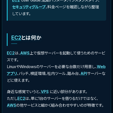
EC2
User Guide、起動パラメータ、インスタンスタイプ、
セキュリティグループ
、料金ページを確認しながら整理
しています。
EC2
とは何か
EC2
は、
AWS
上で仮想サーバーを起動して使うためのサービ
スです。
LinuxやWindowsのサーバーを必要な台数だけ用意し、
Web
アプリ
、バッチ、検証環境、社内ツール、踏み台、
API
サーバーな
どに使えます。
身近な感覚でいうと、
VPS
に近い部分があります。
ただし
EC2
は、単に1台のサーバーを借りるだけではなく、
AWS
の他サービスと細かく組み合わせやすいのが特徴です。