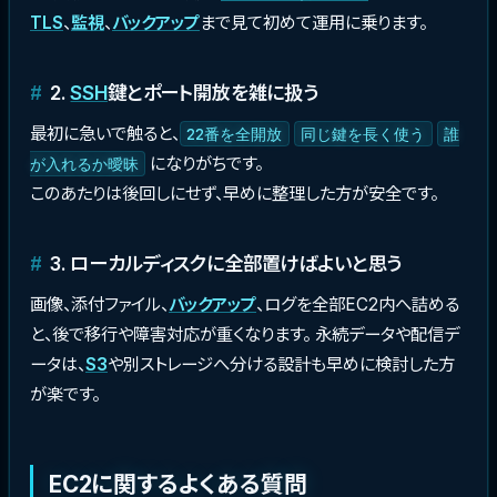
TLS
、
監視
、
バックアップ
まで見て初めて運用に乗ります。
2.
SSH
鍵とポート開放を雑に扱う
最初に急いで触ると、
22番を全開放
同じ鍵を長く使う
誰
になりがちです。
が入れるか曖昧
このあたりは後回しにせず、早めに整理した方が安全です。
3. ローカルディスクに全部置けばよいと思う
画像、添付ファイル、
バックアップ
、ログを全部EC2内へ詰める
と、後で移行や障害対応が重くなります。 永続データや配信デ
ータは、
S3
や別ストレージへ分ける設計も早めに検討した方
が楽です。
EC2に関するよくある質問