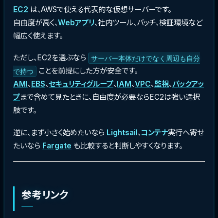
EC2
は、AWSで使える代表的な仮想サーバーです。
自由度が高く、
Webアプリ
、社内ツール、バッチ、検証環境など
幅広く使えます。
ただし、EC2を選ぶなら
サーバー本体だけでなく周辺も自分
ことを前提にした方が安全です。
で持つ
AMI
、
EBS
、
セキュリティグループ
、
IAM
、
VPC
、
監視
、
バックアッ
プ
まで含めて見たときに、自由度が必要ならEC2は強い選択
肢です。
逆に、まず小さく始めたいなら
Lightsail
、
コンテナ
実行へ寄せ
たいなら
Fargate
も比較すると判断しやすくなります。
参考リンク