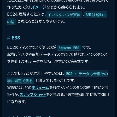
たとえば、Amazon Linux、Ubuntu、Windows Server、社内で
作ったカスタム
イメージ
などから始められます。
EC2を理解するときは、
、
インスタンスが実体
AMIは起動元
と考えると分かりやすいです。
の型
EBS
EC2のディスクでよく使うのが
です。
Amazon EBS
起動ディスクや追加データディスクとして使われ、インスタンス
を停止してもデータを保持しやすいのが基本です。
ここで初心者が混乱しやすいのは、
EC2 = データも全部その
と考えてしまうことです。
場に固定で残る
実際には、どの
ボリューム
を残すか、インスタンス終了時にどう
扱うか、
スナップショット
をどう取るかまで整理して初めて運用
になります。