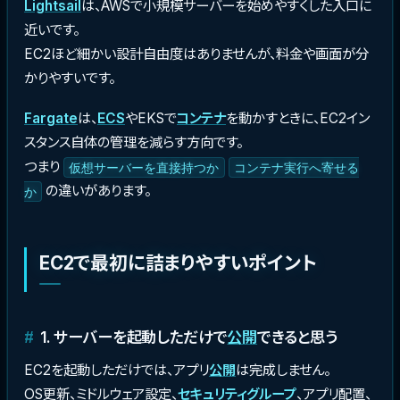
Lightsail
は、AWSで小規模サーバーを始めやすくした入口に
近いです。
EC2ほど細かい設計自由度はありませんが、料金や画面が分
かりやすいです。
Fargate
は、
ECS
やEKSで
コンテナ
を動かすときに、EC2イン
スタンス自体の管理を減らす方向です。
つまり
仮想サーバーを直接持つか
コンテナ実行へ寄せる
の違いがあります。
か
EC2で最初に詰まりやすいポイント
1. サーバーを起動しただけで
公開
できると思う
EC2を起動しただけでは、アプリ
公開
は完成しません。
OS更新、ミドルウェア設定、
セキュリティグループ
、アプリ配置、