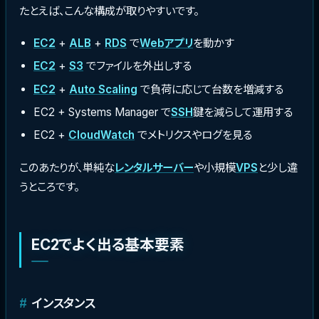
たとえば、こんな構成が取りやすいです。
EC2
+
ALB
+
RDS
で
Webアプリ
を動かす
EC2
+
S3
でファイルを外出しする
EC2
+
Auto Scaling
で負荷に応じて台数を増減する
EC2 + Systems Manager で
SSH
鍵を減らして運用する
EC2 +
CloudWatch
でメトリクスやログを見る
このあたりが、単純な
レンタルサーバー
や小規模
VPS
と少し違
うところです。
EC2でよく出る基本要素
インスタンス