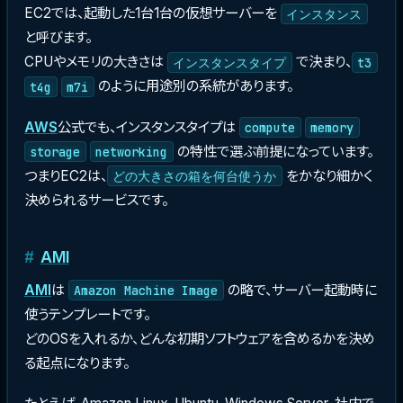
EC2では、起動した1台1台の仮想サーバーを
インスタンス
と呼びます。
CPUやメモリの大きさは
で決まり、
インスタンスタイプ
t3
のように用途別の系統があります。
t4g
m7i
AWS
公式でも、インスタンスタイプは
compute
memory
の特性で選ぶ前提になっています。
storage
networking
つまりEC2は、
をかなり細かく
どの大きさの箱を何台使うか
決められるサービスです。
AMI
AMI
は
の略で、サーバー起動時に
Amazon Machine Image
使うテンプレートです。
どのOSを入れるか、どんな初期ソフトウェアを含めるかを決め
る起点になります。