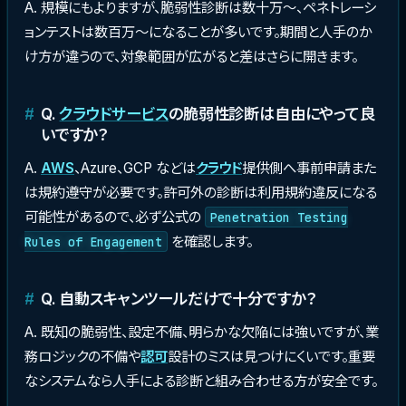
A. 規模にもよりますが、脆弱性診断は数十万〜、ペネトレーシ
ョンテストは数百万〜になることが多いです。期間と人手のか
け方が違うので、対象範囲が広がると差はさらに開きます。
Q.
クラウドサービス
の脆弱性診断は自由にやって良
いですか？
A.
AWS
、Azure、GCP などは
クラウド
提供側へ事前申請また
は規約遵守が必要です。許可外の診断は利用規約違反になる
可能性があるので、必ず公式の
Penetration Testing
を確認します。
Rules of Engagement
Q. 自動スキャンツールだけで十分ですか？
A. 既知の脆弱性、設定不備、明らかな欠陥には強いですが、業
務ロジックの不備や
認可
設計のミスは見つけにくいです。重要
なシステムなら人手による診断と組み合わせる方が安全です。