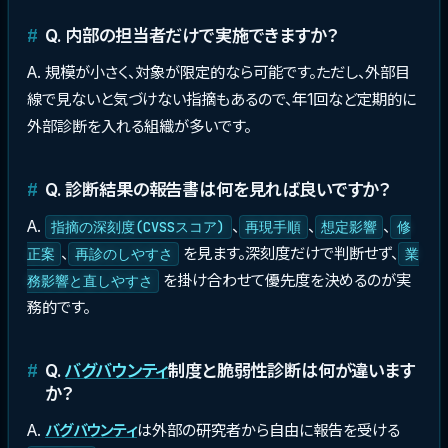
Q. 内部の担当者だけで実施できますか？
A. 規模が小さく、対象が限定的なら可能です。ただし、外部目
線で見ないと気づけない指摘もあるので、年1回など定期的に
外部診断を入れる組織が多いです。
Q. 診断結果の報告書は何を見れば良いですか？
A.
、
、
、
指摘の深刻度(CVSSスコア)
再現手順
想定影響
修
、
を見ます。深刻度だけで判断せず、
正案
再診のしやすさ
業
を掛け合わせて優先度を決めるのが実
務影響と直しやすさ
務的です。
Q.
バグバウンティ
制度と脆弱性診断は何が違います
か？
A.
バグバウンティ
は外部の研究者から自由に報告を受ける