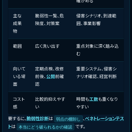
確かめる
主な
脆弱性一覧、危
侵害シナリオ、到達範
成果
険度、対策案
囲、事業影響
物
範囲
広く洗い出す
重点対象に深く踏み込
む
向いて
定期点検、改修
重要システム、侵害シ
いる場
前後、
公開
前確
ナリオ確認、経営判断
面
認
コスト
比較的抑えやす
時間も
工数
も重くなり
感
い
やすい
要するに、
脆弱性診断
は
、
ペネトレーションテス
弱点の棚卸し
ト
は
です。
本当にどう破られるかの確認