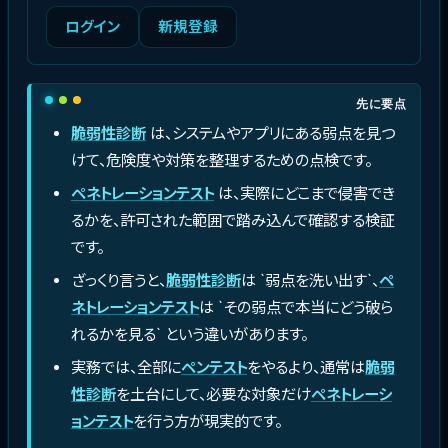
ログイン
新規登録
先に要点
脆弱性診断
は、システムやアプリにある弱点を見つ
けて、危険度や対策を整理するための点検です。
ペネトレーションテスト
は、実際にどこまで侵害でき
るかを、許可された範囲で踏み込んで確認する検証
です。
ざっくり言うと、
脆弱性診断
は `弱点を洗い出す`、
ペ
ネトレーションテスト
は `その弱点で本当にどう破ら
れるかを見る` という違いがあります。
実務では、全部に
ペンテスト
をやるより、通常は
脆弱
性診断
を土台にして、必要な対象だけ
ペネトレーシ
ョンテスト
を行う方が現実的です。