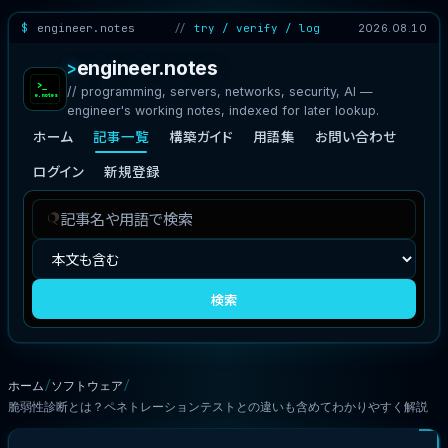
engineer.notes
try / verify / log
2026.08.10
engineer.notes
// programming, servers, networks, security, AI —
engineer's working notes, indexed for later lookup.
ホーム
記事一覧
構築ガイド
用語集
お問い合わせ
ログイン
新規登録
記
検
事
索
を
対
検
象
検索
索
ホーム
ソフトウェア
脆弱性診断とは？ペネトレーションテストとの違いも含めてわかりやすく解説