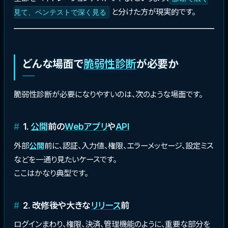
と分けた方が現実的です。
見て、ペンテストで深く見る
どんな場面で
脆弱性診断
が必要か
脆弱性診断が必要になりやすいのは、次のような場面です。
1.
公開
前の
Webアプリ
や
API
外部
公開
前に、認証、入力値、権限、エラーメッセージ、設定ミス
などを一通り見たいケースです。
ここはかなり典型です。
2. 改修後や大きな
リリース
前
ログインまわり、権限、決済、管理機能のように、重要な部分を