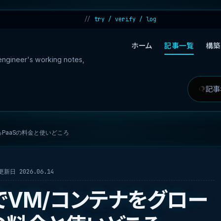
try / verify / log
ホーム
記事一覧
構築
 engineer's working notes,
記
検
事
索
を
対
るPaaSの料金と使いどころ
検
象
索
更新日 2026.06.14
ッジでVM/コンテナをグロー