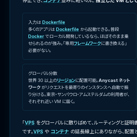
停止でき、
コンテナ
並みに軽いのに
独立した VM と
入力は
Dockerfile
多くのアプリは
Dockerfile
から起動できる。普段
Docker
でローカル開発しているなら、ほぼそのまま乗
せられるのが強み。「専用
フレームワーク
に書き換える」
必要がない。
グローバル分散
世界 30 以上の
リージョン
に配置可能。
Anycast ネット
ワーク
がリクエストを最寄りのインスタンスへ自動で振
り分ける。東京・サンパウロ・アムステルダムの利用者が、
それぞれ近い VM に届く。
「
VPS
をグローバルに散りばめて、ルーティングと証明書
です。
VPS
や
コンテナ
の延長線上にありながら、配置と運