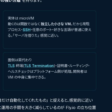
しての強い分離
を持ちます。
実体は microVM
動くのは関数ではなく
独立した小さな VM
。だから常駐
プロセス・
SSH
・任意のポート・好きな言語が普通に使え
る。「サーバを借りた」 感覚に近い。
面倒は肩代わり
TLS
終端(
TLS Termination
)・証明書・ルーティング・
ヘルスチェックはプラットフォーム側が処理。開発者は
VM の中身に集中できる。
だけ自動化してくれたもの」 と捉えると、感覚的に近い
用の手間を大きく減らしているのが Fly.io の立ち位置