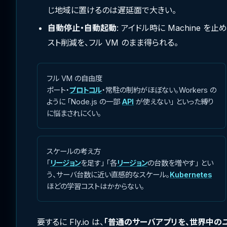
じ地域に置けるのは遅延面で大きい。
自動停止・自動起動
: アイドル時に Machine
スト削減を、フル VM のまま得られる。
フル VM の自由度
ポート・
プロトコル
・常駐の制約がほぼない。Workers の
ように 「Node.js の一部
API
が使えない」 といった縛り
に悩まされにくい。
スケールの考え方
「
リージョン
を足す」 「各
リージョン
の台数を増やす」 とい
う、サーバ台数に近い直感的なスケール。
Kubernetes
ほどの学習コストはかからない。
要するに Fly.io は、
「普通のサーバアプリを、世界中の