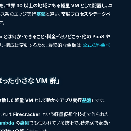
、世界 30 以上の地域にある軽量 VM として配置し、ユ
レス系のエッジ実行
基盤
と違い、
常駐プロセスやデータベ
す。
y.io とは何か・できること・料金・使いどころ・他の PaaS や
ラン構成は変動するため、最終的な金額は
公式の料金ペ
ばった小さな VM 群」
散した軽量 VM として動かすアプリ実行
基盤
」
です。
これは
Firecracker
という軽量仮想化技術で作られた
ambda
の
裏側
でも使われている技術で、秒未満で起動・