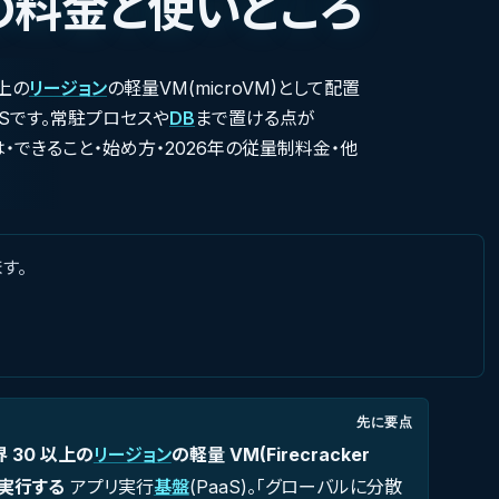
の料金と使いどころ
上の
リージョン
の軽量VM(microVM)として配置
Sです。常駐プロセスや
DB
まで置ける点が
・できること・始め方・2026年の従量制料金・他
す。
先に要点
 30 以上の
リージョン
の軽量 VM(Firecracker
で実行する
アプリ実行
基盤
(PaaS)。「グローバルに分散