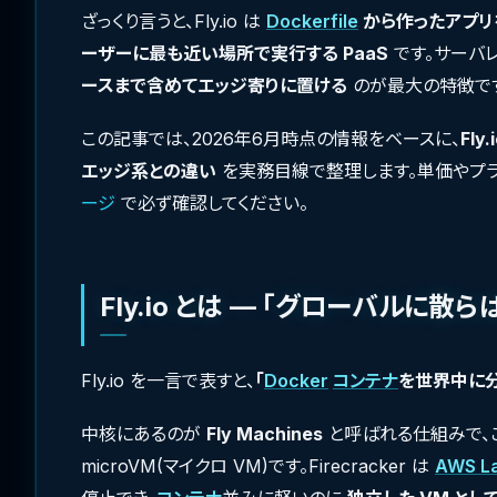
ざっくり言うと、Fly.io は
Dockerfile
から作ったアプリを
ーザーに最も近い場所で実行する PaaS
です。サーバ
ースまで含めてエッジ寄りに置ける
のが最大の特徴で
この記事では、2026年6月時点の情報をベースに、
Fl
エッジ系との違い
を実務目線で整理します。単価やプ
ージ
で必ず確認してください。
Fly.io とは — 「グローバルに散ら
Fly.io を一言で表すと、
「
Docker
コンテナ
を世界中に分
中核にあるのが
Fly Machines
と呼ばれる仕組みで、
microVM(マイクロ VM)です。Firecracker は
AWS L