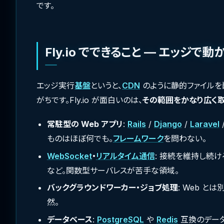
です。
Fly.io でできること — エッジ
エッジ実行
基盤
というと、
CDN
のように静的ファイルを
がちです。Fly.io が面白いのは、
その範囲をかなり広く
常駐型の Web アプリ
:
Rails
/
Django
/
Laravel
/
ものはほぼ何でも。
フレームワーク
を問わない。
WebSocket
・
リアルタイム通信
: 接続を維持し続
など。関数型サーバレスが苦手な領域。
バックグラウンドワーカー・ジョブ処理
: Web と
然。
データベース
:
PostgreSQL
や
Redis
互換のデータ