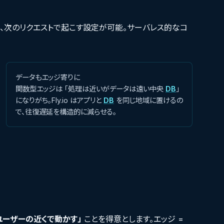
 を止め、次のリクエストで起こす設定が可能。サーバレス的なコ
データもエッジ寄りに
関数型エッジは 「処理は近いがデータは遠い中央
DB
」
になりがち。Fly.io はアプリと
DB
を同じ地域に置けるの
で、往復遅延を構造的に減らせる。
ユーザーの近くで動かす」
ことを得意とします。エッジ =